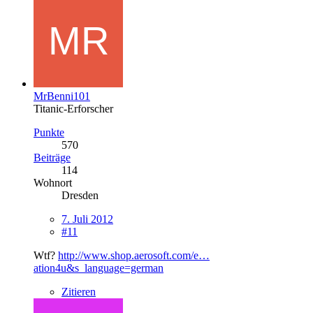
MrBenni101
Titanic-Erforscher
Punkte
570
Beiträge
114
Wohnort
Dresden
7. Juli 2012
#11
Wtf?
http://www.shop.aerosoft.com/e…
ation4u&s_language=german
Zitieren