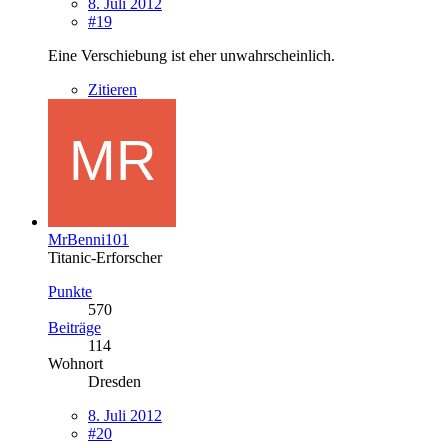
8. Juli 2012
#19
Eine Verschiebung ist eher unwahrscheinlich.
Zitieren
MrBenni101
Titanic-Erforscher
Punkte
570
Beiträge
114
Wohnort
Dresden
8. Juli 2012
#20