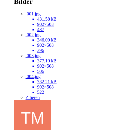
Bilder
001.jpg
431,58 kB
902×508
487
002.jpg
346,09 kB
902×508
396
003.jpg
377,19 kB
902×508
506
004.jpg
332,21 kB
902×508
522
Zitieren