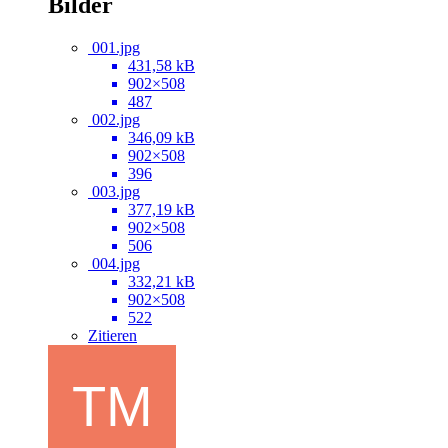
Bilder
001.jpg
431,58 kB
902×508
487
002.jpg
346,09 kB
902×508
396
003.jpg
377,19 kB
902×508
506
004.jpg
332,21 kB
902×508
522
Zitieren