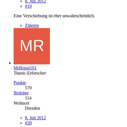
8. Juli 2012
#19
Eine Verschiebung ist eher unwahrscheinlich.
Zitieren
MrBenni101
Titanic-Erforscher
Punkte
570
Beiträge
114
Wohnort
Dresden
8. Juli 2012
#20