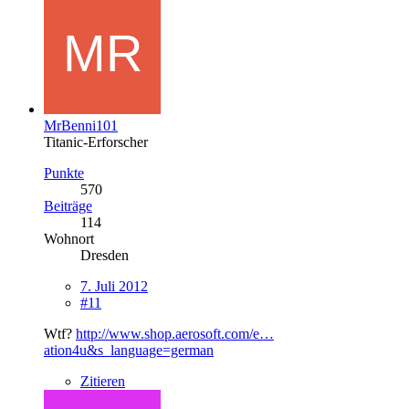
MrBenni101
Titanic-Erforscher
Punkte
570
Beiträge
114
Wohnort
Dresden
7. Juli 2012
#11
Wtf?
http://www.shop.aerosoft.com/e…
ation4u&s_language=german
Zitieren