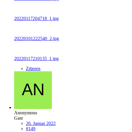
20220117204718_1.jpg
20220101222540_2.jpg
20220117210135_1.jpg
Zitieren
Anonymous
Gast
26. Januar 2022
#149