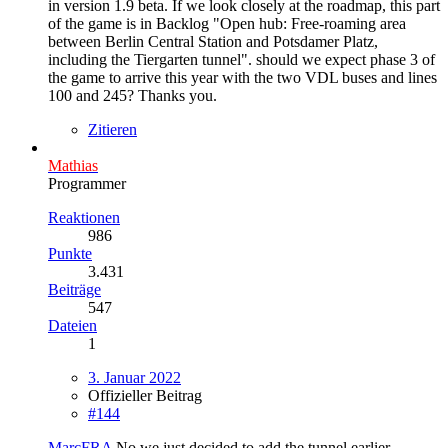
in version 1.9 beta. If we look closely at the roadmap, this part
of the game is in Backlog "Open hub: Free-roaming area
between Berlin Central Station and Potsdamer Platz,
including the Tiergarten tunnel". should we expect phase 3 of
the game to arrive this year with the two VDL buses and lines
100 and 245? Thanks you.
Zitieren
Mathias
Programmer
Reaktionen
986
Punkte
3.431
Beiträge
547
Dateien
1
3. Januar 2022
Offizieller Beitrag
#144
MarcFRA
No we just decided to add the tunnel earlier