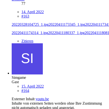
77
14. April 2022
#163
20220328104725_1.jpg
20220411173345_1.jpg
2022041117341
20220411174314_1.jpg
20220411180337_1.jpg
2022041118081
Zitieren
Simgame
Gast
15. April 2022
#164
Externer Inhalt
youtu.be
Inhalte von externen Seiten werden ohne Ihre Zustimmung
nicht automatisch geladen und angezeigt.