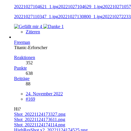
20221027104621_1.jpg
20221027104629_1.jpg
202210271057
20221027110347_1.jpg
20221027130800_1.jpg
202210272233
4
1
Zitieren
Freeman
Titanic-Erforscher
Reaktionen
352
Punkte
638
Beiträge
88
24. November 2022
#169
Hi?
Shot_20221124173327.png
Shot_20221124173611.png
Shot_20221124174114.png
HighResShot x2_20221124174525.png