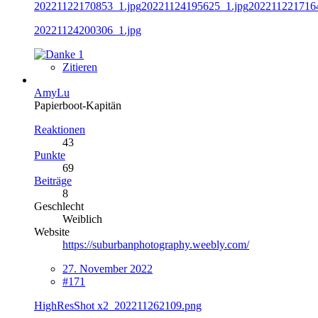
20221122170853_1.jpg
20221124195625_1.jpg
202211221716
20221124200306_1.jpg
1
Zitieren
AmyLu
Papierboot-Kapitän
Reaktionen
43
Punkte
69
Beiträge
8
Geschlecht
Weiblich
Website
https://suburbanphotography.weebly.com/
27. November 2022
#171
HighResShot x2_202211262109.png