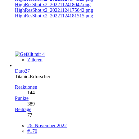
HighResShot x2_2022112418042.png
HighResShot x2_20221124175642.png
HighResShot x2_20221124181515.png
4
Zitieren
Daro27
Titanic-Erforscher
Reaktionen
144
Punkte
389
Beiträge
77
26. November 2022
#170