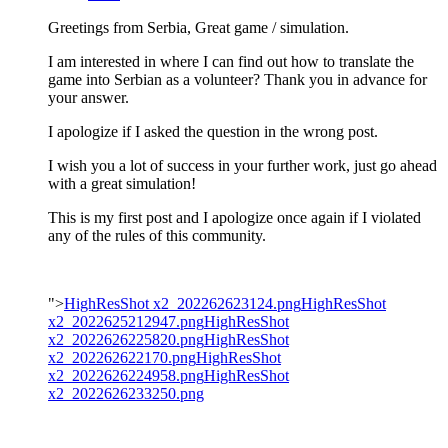
Greetings from Serbia, Great game / simulation.
I am interested in where I can find out how to translate the
game into Serbian as a volunteer? Thank you in advance for
your answer.
I apologize if I asked the question in the wrong post.
I wish you a lot of success in your further work, just go ahead
with a great simulation!
This is my first post and I apologize once again if I violated
any of the rules of this community.
">
HighResShot x2_202262623124.png
HighResShot
x2_2022625212947.png
HighResShot
x2_2022626225820.png
HighResShot
x2_202262622170.png
HighResShot
x2_2022626224958.png
HighResShot
x2_2022626233250.png