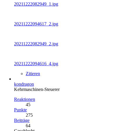
20211222082949_1.jpg
20211222094617_2.jpg
20211222082949_2.jpg
20211222094616_4.jpg
Zitieren
kondragon
Kehrmaschinen-Steuerer
Reaktionen
45
Punkte
275
Beiträge
64
Geschlecht