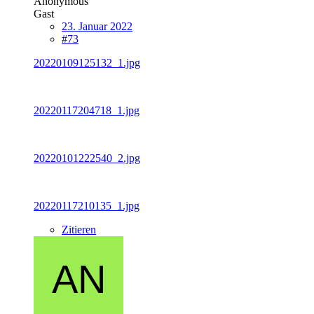
Anonymous
Gast
23. Januar 2022
#73
20220109125132_1.jpg
20220117204718_1.jpg
20220101222540_2.jpg
20220117210135_1.jpg
Zitieren