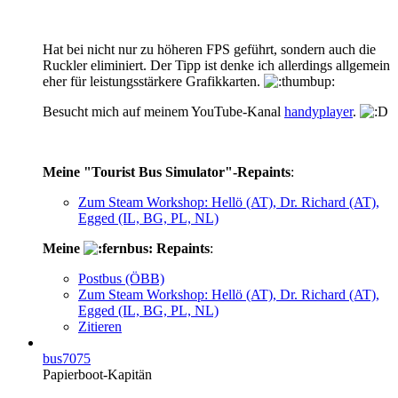
Hat bei nicht nur zu höheren FPS geführt, sondern auch die
Ruckler eliminiert. Der Tipp ist denke ich allerdings allgemein
eher für leistungsstärkere Grafikkarten.
Besucht mich auf meinem YouTube-Kanal
handyplayer
.
Meine "Tourist Bus Simulator"-Repaints
:
Zum Steam Workshop: Hellö (AT), Dr. Richard (AT),
Egged (IL, BG, PL, NL)
Meine
Repaints
:
Postbus (ÖBB)
Zum Steam Workshop: Hellö (AT), Dr. Richard (AT),
Egged (IL, BG, PL, NL)
Zitieren
bus7075
Papierboot-Kapitän