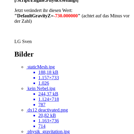
[/Script/Engine.PhysicsSettings]
"
Jetzt verändert ihr diesen Wert:
"DefaultGravityZ=
-730.000000
"
(achtet auf das Minus vor
der Zahl)
LG Sven
Bilder
‌staticMesh.jpg
188,18 kB
1.157×733
1.026
kein Nebel.jpg
244,37 kB
1.124×718
787
dx12 deactivated.png
20,82 kB
1.163×736
714
physik_gravitation.jpg