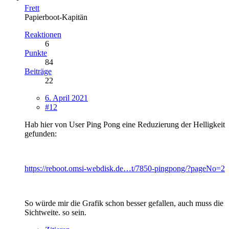
Frett
Papierboot-Kapitän
Reaktionen
6
Punkte
84
Beiträge
22
6. April 2021
#12
Hab hier von User Ping Pong eine Reduzierung der Helligkeit
gefunden:
https://reboot.omsi-webdisk.de…t/7850-pingpong/?pageNo=2
So würde mir die Grafik schon besser gefallen, auch muss die
Sichtweite. so sein.