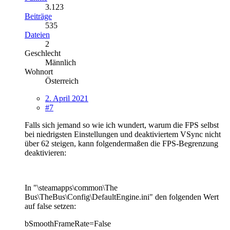
3.123
Beiträge
535
Dateien
2
Geschlecht
Männlich
Wohnort
Österreich
2. April 2021
#7
Falls sich jemand so wie ich wundert, warum die FPS selbst
bei niedrigsten Einstellungen und deaktiviertem VSync nicht
über 62 steigen, kann folgendermaßen die FPS-Begrenzung
deaktivieren:
In "\steamapps\common\The
Bus\TheBus\Config\DefaultEngine.ini" den folgenden Wert
auf false setzen:
bSmoothFrameRate=False