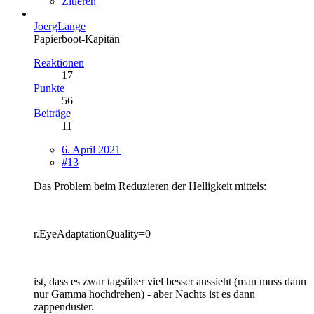
Zitieren
JoergLange
Papierboot-Kapitän
Reaktionen
17
Punkte
56
Beiträge
11
6. April 2021
#13
Das Problem beim Reduzieren der Helligkeit mittels:
r.EyeAdaptationQuality=0
ist, dass es zwar tagsüber viel besser aussieht (man muss dann
nur Gamma hochdrehen) - aber Nachts ist es dann
zappenduster.