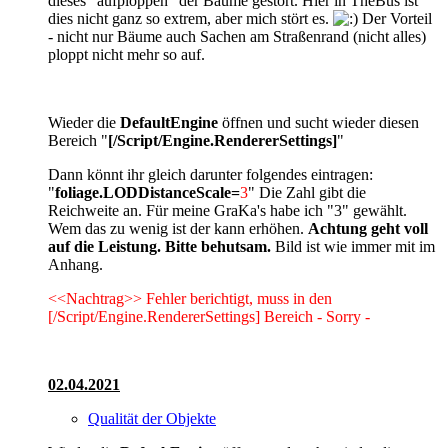
dieses "aufploppen" der Bäume gestört. Hier in TheBus ist
dies nicht ganz so extrem, aber mich stört es.
Der Vorteil
- nicht nur Bäume auch Sachen am Straßenrand (nicht alles)
ploppt nicht mehr so auf.
Wieder die
DefaultEngine
öffnen und sucht wieder diesen
Bereich "
[/Script/Engine.RendererSettings]
"
Dann könnt ihr gleich darunter folgendes eintragen:
"
foliage.LODDistanceScale=
3
" Die Zahl gibt die
Reichweite an. Für meine GraKa's habe ich "3" gewählt.
Wem das zu wenig ist der kann erhöhen.
Achtung geht voll
auf die Leistung. Bitte behutsam.
Bild ist wie immer mit im
Anhang.
<<Nachtrag>> Fehler berichtigt, muss in den
[/Script/Engine.RendererSettings] Bereich - Sorry -
02.04.2021
Qualität der Objekte