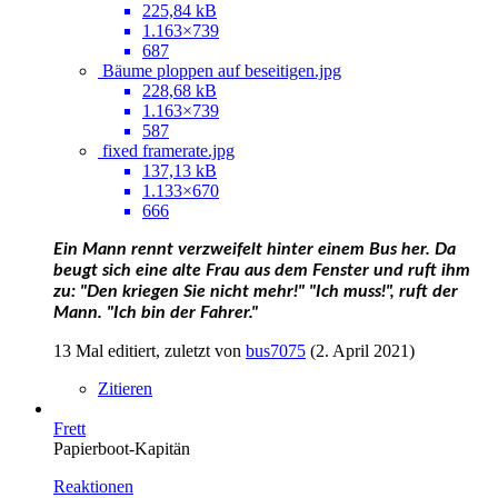
225,84 kB
1.163×739
687
Bäume ploppen auf beseitigen.jpg
228,68 kB
1.163×739
587
fixed framerate.jpg
137,13 kB
1.133×670
666
Ein Mann rennt verzweifelt hinter einem Bus her.
Da
beugt sich eine alte Frau aus dem Fenster und ruft ihm
zu: "Den kriegen Sie nicht mehr!"
"Ich muss!", ruft der
Mann. "Ich bin der Fahrer."
13 Mal editiert, zuletzt von
bus7075
(
2. April 2021
)
Zitieren
Frett
Papierboot-Kapitän
Reaktionen