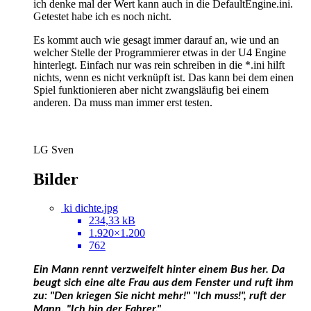
ich denke mal der Wert kann auch in die DefaultEngine.ini.
Getestet habe ich es noch nicht.
Es kommt auch wie gesagt immer darauf an, wie und an
welcher Stelle der Programmierer etwas in der U4 Engine
hinterlegt. Einfach nur was rein schreiben in die *.ini hilft
nichts, wenn es nicht verknüpft ist. Das kann bei dem einen
Spiel funktionieren aber nicht zwangsläufig bei einem
anderen. Da muss man immer erst testen.
LG Sven
Bilder
ki dichte.jpg
234,33 kB
1.920×1.200
762
Ein Mann rennt verzweifelt hinter einem Bus her.
Da
beugt sich eine alte Frau aus dem Fenster und ruft ihm
zu: "Den kriegen Sie nicht mehr!"
"Ich muss!", ruft der
Mann. "Ich bin der Fahrer."