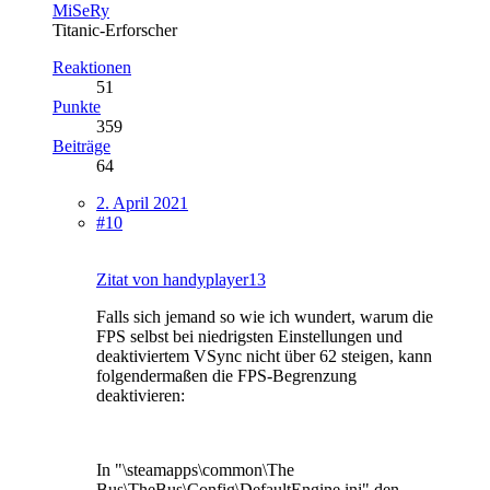
MiSeRy
Titanic-Erforscher
Reaktionen
51
Punkte
359
Beiträge
64
2. April 2021
#10
Zitat von handyplayer13
Falls sich jemand so wie ich wundert, warum die
FPS selbst bei niedrigsten Einstellungen und
deaktiviertem VSync nicht über 62 steigen, kann
folgendermaßen die FPS-Begrenzung
deaktivieren:
In "\steamapps\common\The
Bus\TheBus\Config\DefaultEngine.ini" den