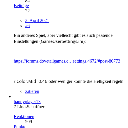
84
Beiträge
22
2. April 2021
#6
Ein anderes Spiel, aber vielleicht gibt es auch passende
GameUserSettings.ini
Einstellungen (
)
:
https://forums.dovetailgames.c…settings.4672/#post-80773
r.Color.Mid=0.46
oder weniger könnte die Helligkeit regeln
Zitieren
handyplayer13
7 Line-Schaffner
Reaktionen
509
Punkte