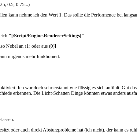
5, 0.5, 0.75...)
stellen kann nehme ich den Wert 1. Das sollte die Performence bei lan
reich
"[/Script/Engine.RendererSettings]
"
lso Nebel an (1) oder aus (0)]
dann nirgends mehr funktioniert.
iviert. Ich war doch sehr erstaunt wie flüssig es sich anfühlt. Gut das
chiede erkennen. Die Licht-Schatten Dinge könnten etwas anders ausfall
elassen.
sitzt oder auch direkt Absturzprobleme hat (ich nicht), der kann es ru