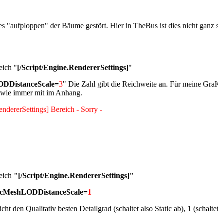
 "aufploppen" der Bäume gestört. Hier in TheBus ist dies nicht ganz s
eich "
[/Script/Engine.RendererSettings]
"
LODDistanceScale=
3
" Die Zahl gibt die Reichweite an. Für meine Gra
t wie immer mit im Anhang.
ndererSettings] Bereich - Sorry -
reich
"[/Script/Engine.RendererSettings]
"
ticMeshLODDistanceScale=
1
t den Qualitativ besten Detailgrad (schaltet also Static ab), 1 (schaltet