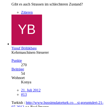
Gibt es auch Strassen im schlechteren Zustand?
Zitieren
Yusuf Bölükbaşı
Kehrmaschinen-Steuerer
Punkte
270
Beiträge
54
Wohnort
Konya
21. Juli 2012
#13
Turkish :
http://www.bussimulatorturk.co…si-goruntuleri-21-
07-2012
++ Real İmages