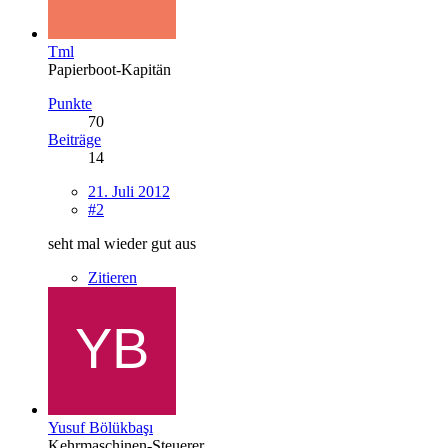
Tml
Papierboot-Kapitän
Punkte
70
Beiträge
14
21. Juli 2012
#2
seht mal wieder gut aus
Zitieren
Yusuf Bölükbaşı
Kehrmaschinen-Steuerer