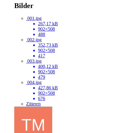
Bilder
001.jpg
267,17 kB
902×508
488
002.jpg
352,73 kB
902×508
417
003.jpg
400,12 kB
902×508
479
004.jpg
427,86 kB
902×508
676
Zitieren