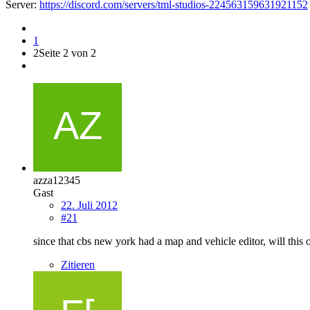
Server:
https://discord.com/servers/tml-studios-224563159631921152
1
2
Seite 2 von 2
azza12345
Gast
22. Juli 2012
#21
since that cbs new york had a map and vehicle editor, will this 
Zitieren