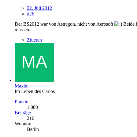
22. Juli 2012
#26
Der BS2012 war von Astragon, nicht von Aerosoft
Beide h
müssen.
Zitieren
Maxim
Im Leben des Carlos
Punkte
1.080
Beiträge
216
Wohnort
Berlin