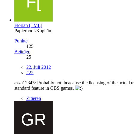
Florian [TML]
Papierboot-Kapitän
Punkte
125
Beiträge
25
22. Juli 2012
#22
azza12345: Probably not, beacause the licensing of the actual u
standard feature in CBS games.
Zitieren