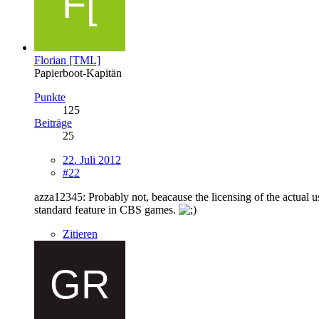
Florian [TML]
Papierboot-Kapitän
Punkte
125
Beiträge
25
22. Juli 2012
#22
azza12345: Probably not, beacause the licensing of the actual u
standard feature in CBS games.
Zitieren