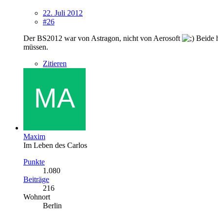
22. Juli 2012
#26
Der BS2012 war von Astragon, nicht von Aerosoft
Beide h
müssen.
Zitieren
Maxim
Im Leben des Carlos
Punkte
1.080
Beiträge
216
Wohnort
Berlin