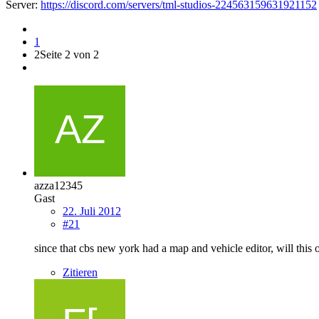
Server:
https://discord.com/servers/tml-studios-224563159631921152
1
2
Seite 2 von 2
azza12345
Gast
22. Juli 2012
#21
since that cbs new york had a map and vehicle editor, will this 
Zitieren