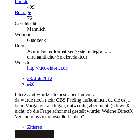
Punkte
409
Beiträge
76
Geschlecht
Männlich
Wohnort
Gladbeck
Beruf
Azubi Fachinformatiker Systemintegration,
ehrenamtlicher Spieleredakteur
Website
http://race-sim-net.de
23. Juli 2012
#28
Interessant würde ich diese aber finden...
da würde noch mehr CBS Feeling aufkommen, da die es ja
beim Vorgänger auch gab, notwendig aber nicht ;)Ich weiß
nicht, ob die Frage schonmal gestellt wurde: Welche DirectX
Version muss man installiert haben?
Zitieren