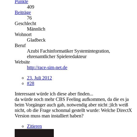
Punkte
409
Beiträge
76
Geschlecht
Männlich
Wohnort
Gladbeck
Beruf
Azubi Fachinformatiker Systemintegration,
ehrenamtlicher Spieleredakteur
Website
http://race-sim-net.de
23. Juli 2012
#28
Interessant würde ich diese aber finden...
da würde noch mehr CBS Feeling aufkommen, da die es ja
beim Vorgänger auch gab, notwendig aber nicht ;)Ich weiß
nicht, ob die Frage schonmal gestellt wurde: Welche DirectX
Version muss man installiert haben?
Zitieren