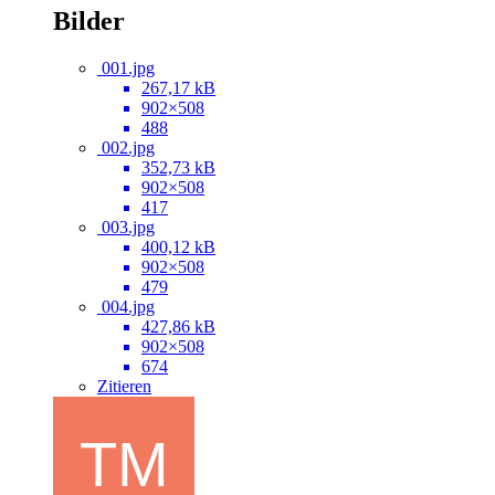
Bilder
001.jpg
267,17 kB
902×508
488
002.jpg
352,73 kB
902×508
417
003.jpg
400,12 kB
902×508
479
004.jpg
427,86 kB
902×508
674
Zitieren