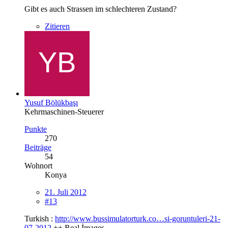
Gibt es auch Strassen im schlechteren Zustand?
Zitieren
Yusuf Bölükbaşı
Kehrmaschinen-Steuerer
Punkte
270
Beiträge
54
Wohnort
Konya
21. Juli 2012
#13
Turkish :
http://www.bussimulatorturk.co…si-goruntuleri-21-
07-2012
++ Real İmages