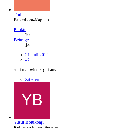
Tml
Papierboot-Kapitän
Punkte
70
Beiträge
14
21. Juli 2012
#2
seht mal wieder gut aus
Zitieren
Yusuf Bölükbaşı
Kehrmaschinen-Steuerer