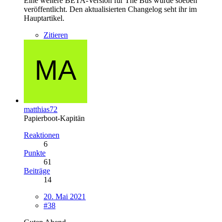
Eine weitere BETA-Version für The Bus wurde soeben
veröffentlicht. Den aktualisierten Changelog seht ihr im
Hauptartikel.
Zitieren
matthias72
Papierboot-Kapitän
Reaktionen
6
Punkte
61
Beiträge
14
20. Mai 2021
#38