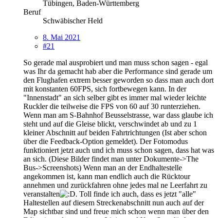
Tübingen, Baden-Württemberg
Beruf
Schwäbischer Held
8. Mai 2021
#21
So gerade mal ausprobiert und man muss schon sagen - egal
was Ihr da gemacht hab aber die Performance sind gerade um
den Flughafen extrem besser geworden so dass man auch dort
mit konstanten 60FPS, sich fortbewegen kann. In der
"Innenstadt" an sich selber gibt es immer mal wieder leichte
Ruckler die teilweise die FPS von 60 auf 30 runterziehen.
Wenn man am S-Bahnhof Beusselstrasse, war dass glaube ich
steht und auf die Gleise blickt, verschwindet ab und zu 1
kleiner Abschnitt auf beiden Fahrtrichtungen (Ist aber schon
über die Feedback-Option gemeldet). Der Fotomodus
funktioniert jetzt auch und ich muss schon sagen, dass hat was
an sich. (Diese Bilder findet man unter Dokumente->The
Bus->Screenshots) Wenn man an der Endhaltestelle
angekommen ist, kann man endlich auch die Rücktour
annehmen und zurückfahren ohne jedes mal ne Leerfahrt zu
veranstalten
. Toll finde ich auch, dass es jetzt "alle"
Haltestellen auf diesem Streckenabschnitt nun auch auf der
Map sichtbar sind und freue mich schon wenn man über den