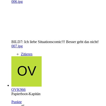
006.jpg
BILD7: Ich liebe Situationscomic!!! Besser geht das nicht!
007.jpg
Zitieren
OVK966
Papierboot-Kapitän
Punkte