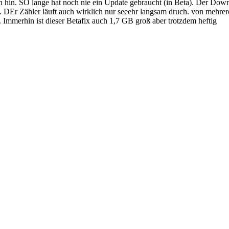
or sich hin. SO lange hat noch nie ein Update gebraucht (in Beta). Der D
r Zähler läuft auch wirklich nur seeehr langsam druch. von mehreren 
 Immerhin ist dieser Betafix auch 1,7 GB groß aber trotzdem heftig