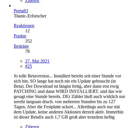
Zitieren
Peeta83
Titanic-Erforscher
Reaktionen
12
Punkte
352
Beiträge
78
27. Mai 2021
#25
Jo tolle Betaversion... Installiert bereits seit einer Stunde vor
sich hin. SO lange hat noch nie ein Update gebraucht (in
Beta). Der Download ist längtst fertig, aber dann erst ewig
PATCHING und dann WIRD INSTALLIERT. und das wie
gesagt eine Stunde bereits. DEr Zähler läuft auch wirklich nur
seeehr langsam druch. von mehreren Stunden bis zu 127
Tagen. Aber die Festplatte ackert... Allerdings auch nur mit
dem Update, keine anderen Aktionen derzeit aktiv. Immerhin
ist dieser Betafix auch 1,7 GB groß aber trotzdem heftig
Zitieren