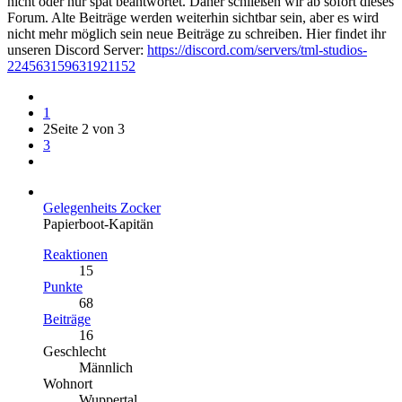
nicht oder nur spät beantwortet. Daher schließen wir ab sofort dieses
Forum. Alte Beiträge werden weiterhin sichtbar sein, aber es wird
nicht mehr möglich sein neue Beiträge zu schreiben. Hier findet ihr
unseren Discord Server:
https://discord.com/servers/tml-studios-
224563159631921152
1
2
Seite 2 von 3
3
Gelegenheits Zocker
Papierboot-Kapitän
Reaktionen
15
Punkte
68
Beiträge
16
Geschlecht
Männlich
Wohnort
Wuppertal