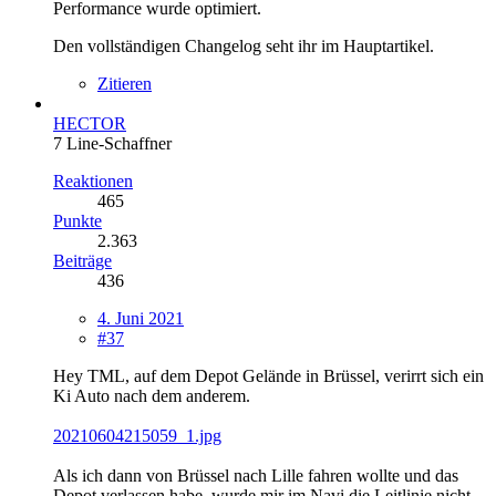
Performance wurde optimiert.
Den vollständigen Changelog seht ihr im Hauptartikel.
Zitieren
HECTOR
7 Line-Schaffner
Reaktionen
465
Punkte
2.363
Beiträge
436
4. Juni 2021
#37
Hey TML, auf dem Depot Gelände in Brüssel, verirrt sich ein
Ki Auto nach dem anderem.
20210604215059_1.jpg
Als ich dann von Brüssel nach Lille fahren wollte und das
Depot verlassen habe, wurde mir im Navi die Leitlinie nicht