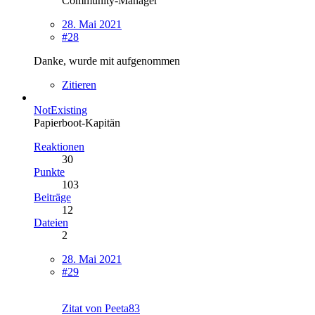
Community-Manager
28. Mai 2021
#28
Danke, wurde mit aufgenommen
Zitieren
NotExisting
Papierboot-Kapitän
Reaktionen
30
Punkte
103
Beiträge
12
Dateien
2
28. Mai 2021
#29
Zitat von Peeta83