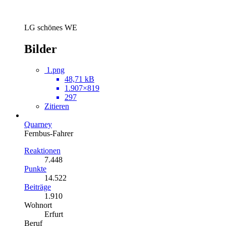
LG schönes WE
Bilder
1.png
48,71 kB
1.907×819
297
Zitieren
Quarney
Fernbus-Fahrer
Reaktionen
7.448
Punkte
14.522
Beiträge
1.910
Wohnort
Erfurt
Beruf