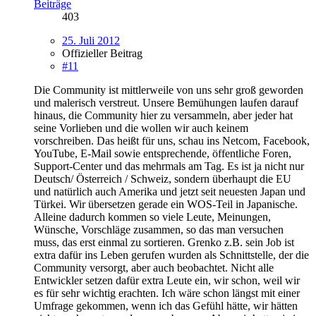
Beiträge
403
25. Juli 2012
Offizieller Beitrag
#11
Die Community ist mittlerweile von uns sehr groß geworden
und malerisch verstreut. Unsere Bemühungen laufen darauf
hinaus, die Community hier zu versammeln, aber jeder hat
seine Vorlieben und die wollen wir auch keinem
vorschreiben. Das heißt für uns, schau ins Netcom, Facebook,
YouTube, E-Mail sowie entsprechende, öffentliche Foren,
Support-Center und das mehrmals am Tag. Es ist ja nicht nur
Deutsch/ Österreich / Schweiz, sondern überhaupt die EU
und natürlich auch Amerika und jetzt seit neuesten Japan und
Türkei. Wir übersetzen gerade ein WOS-Teil in Japanische.
Alleine dadurch kommen so viele Leute, Meinungen,
Wünsche, Vorschläge zusammen, so das man versuchen
muss, das erst einmal zu sortieren. Grenko z.B. sein Job ist
extra dafür ins Leben gerufen wurden als Schnittstelle, der die
Community versorgt, aber auch beobachtet. Nicht alle
Entwickler setzen dafür extra Leute ein, wir schon, weil wir
es für sehr wichtig erachten. Ich wäre schon längst mit einer
Umfrage gekommen, wenn ich das Gefühl hätte, wir hätten