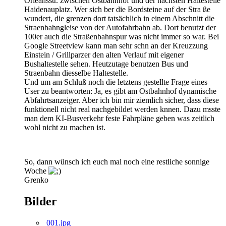
Orleansstr. zwischen Ostbahnhof und der nächsten Haltestelle
Haidenauplatz. Wer sich ber die Bordsteine auf der Stra ße
wundert, die grenzen dort tatsächlich in einem Abschnitt die
Straenbahngleise von der Autofahrbahn ab. Dort benutzt der
100er auch die Straßenbahnspur was nicht immer so war. Bei
Google Streetview kann man sehr schn an der Kreuzzung
Einstein / Grillparzer den alten Verlauf mit eigener
Bushaltestelle sehen. Heutzutage benutzen Bus und
Straenbahn diesselbe Haltestelle.
Und um am Schluß noch die letztens gestellte Frage eines
User zu beantworten: Ja, es gibt am Ostbahnhof dynamische
Abfahrtsanzeiger. Aber ich bin mir ziemlich sicher, dass diese
funktionell nicht real nachgebildet werden knnen. Dazu msste
man dem KI-Busverkehr feste Fahrpläne geben was zeitlich
wohl nicht zu machen ist.
So, dann wünsch ich euch mal noch eine restliche sonnige
Woche
Grenko
Bilder
001.jpg