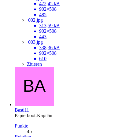
472,45 kB
902×508
485
002.jpg
313,59 kB
902×508
443
003.jpg
338,36 kB
902×508
610
Zitieren
Basti11
Papierboot-Kapitän
Punkte
45
Beiträge