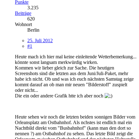
Punkte
3.235
Beiträge
620
Wohnort
Berlin
25. Juli 2012
#1
Heute mach ich hier mal keine einleitende Wetterbemerkung...
könnte sonst langsam merkwürdig wirken.
Kommen wir lieber gleich zur Sache. Die heutigen
Screenshots sind die letzten aus dem Juni/Juli-Paket, mehr
habe ich nicht. Ob und was ich euch nächsten Samstag zeige
kommt darauf an ob man mir neuen "Bilderstoff" zuspielt
oder nicht...
Die ein oder andere Grafik htte ich aber noch
Heute sehen wir noch die letzten beiden sonnigen Bilder vom
Orleansplatz am Ostbahnhof. Als nchstes ist endlich mal ein
Nachtbild direkt vom "Busbahnhof" (kann man den dort so
nennen ?) am Ostbahnhof zu sehen. Das letzte Bild zeigt die