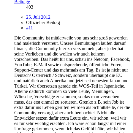
Beiträge
403
25. Juli 2012
Offizieller Beitrag
#11
Die Community ist mittlerweile von uns sehr groß geworden
und malerisch verstreut. Unsere Bemühungen laufen darauf
hinaus, die Community hier zu versammeln, aber jeder hat
seine Vorlieben und die wollen wir auch keinem
vorschreiben. Das heißt für uns, schau ins Netcom, Facebook,
YouTube, E-Mail sowie entsprechende, öffentliche Foren,
Support-Center und das mehrmals am Tag. Es ist ja nicht nur
Deutsch/ Österreich / Schweiz, sondern überhaupt die EU
und natürlich auch Amerika und jetzt seit neuesten Japan und
Türkei. Wir übersetzen gerade ein WOS-Teil in Japanische.
Alleine dadurch kommen so viele Leute, Meinungen,
Wünsche, Vorschläge zusammen, so das man versuchen
muss, das erst einmal zu sortieren. Grenko z.B. sein Job ist
extra dafür ins Leben gerufen wurden als Schnittstelle, der die
Community versorgt, aber auch beobachtet. Nicht alle
Entwickler setzen dafür extra Leute ein, wir schon, weil wir
es für sehr wichtig erachten. Ich wäre schon längst mit einer
Umfrage gekommen, wenn ich das Gefühl hätte, wir hätten