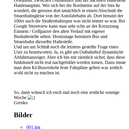
Orleansstr. zwischen Ostbahnhof und der nächsten Haltestelle
Haidenauplatz. Wer sich ber die Bordsteine auf der Stra ße
wundert, die grenzen dort tatsächlich in einem Abschnitt die
Straenbahngleise von der Autofahrbahn ab. Dort benutzt der
100er auch die Straßenbahnspur was nicht immer so war. Bei
Google Streetview kann man sehr schn an der Kreuzzung
Einstein / Grillparzer den alten Verlauf mit eigener
Bushaltestelle sehen. Heutzutage benutzen Bus und
Straenbahn diesselbe Haltestelle.
Und um am Schluß noch die letztens gestellte Frage eines
User zu beantworten: Ja, es gibt am Ostbahnhof dynamische
Abfahrtsanzeiger. Aber ich bin mir ziemlich sicher, dass diese
funktionell nicht real nachgebildet werden knnen. Dazu msste
man dem KI-Busverkehr feste Fahrpläne geben was zeitlich
wohl nicht zu machen ist.
So, dann wünsch ich euch mal noch eine restliche sonnige
Woche
Grenko
Bilder
001.jpg