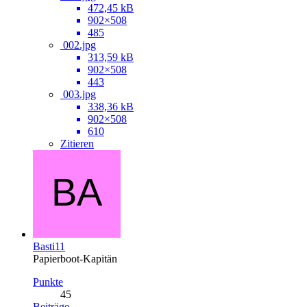
472,45 kB
902×508
485
002.jpg
313,59 kB
902×508
443
003.jpg
338,36 kB
902×508
610
Zitieren
Basti11
Papierboot-Kapitän
Punkte
45
Beiträge