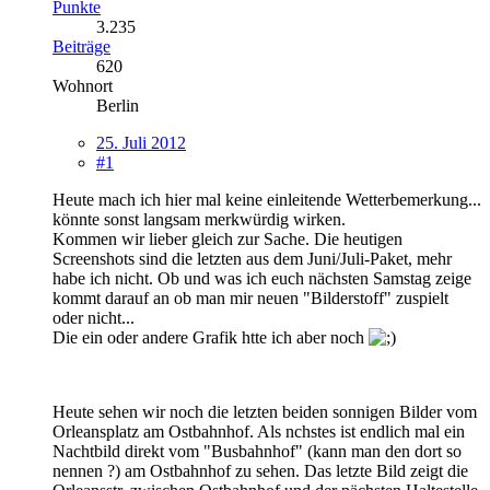
Punkte
3.235
Beiträge
620
Wohnort
Berlin
25. Juli 2012
#1
Heute mach ich hier mal keine einleitende Wetterbemerkung...
könnte sonst langsam merkwürdig wirken.
Kommen wir lieber gleich zur Sache. Die heutigen
Screenshots sind die letzten aus dem Juni/Juli-Paket, mehr
habe ich nicht. Ob und was ich euch nächsten Samstag zeige
kommt darauf an ob man mir neuen "Bilderstoff" zuspielt
oder nicht...
Die ein oder andere Grafik htte ich aber noch
Heute sehen wir noch die letzten beiden sonnigen Bilder vom
Orleansplatz am Ostbahnhof. Als nchstes ist endlich mal ein
Nachtbild direkt vom "Busbahnhof" (kann man den dort so
nennen ?) am Ostbahnhof zu sehen. Das letzte Bild zeigt die