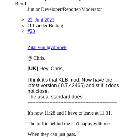
Beruf
Junior Developer/Reporter/Moderator
22. Juni 2021
Offizieller Beitrag
#23
Zitat von lgvdbroek
@ Chris,
[UK]
Hey, Chris,
I think it's that KLB mod. Now have the
latest version ( 0.7.42465) and still it does
not close.
The usual standard does.
---------------------------------------------------------
It's now 11:28 and I have to leave at 11:31.
The traffic behind me isn't happy with me.
When they can just pass.