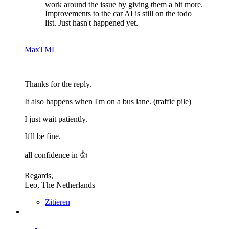
work around the issue by giving them a bit more.
Improvements to the car AI is still on the todo
list. Just hasn't happened yet.
MaxTML
Thanks for the reply.
It also happens when I'm on a bus lane. (traffic pile)
I just wait patiently.
It'll be fine.
all confidence in 👍
Regards,
Leo, The Netherlands
Zitieren