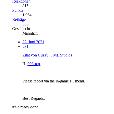
Reaktionen
815
Punkte
1.964
Beiträge
355
Geschlecht
Männlich
22. Juni 2021
#31
Zitat von Cuzzy [TML Studios]
Hi
903stcp
,
Please report via the in-game F1 menu.
Best Regards.
it's already done