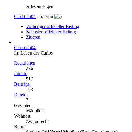
Alles anzeigen
Christian04
- for you
Vorheriger offizieller Beitrag
Nächster offizieller Beitrag
Zitieren
Christian04
Im Leben des Carlos
Reaktionen
226
Punkte
917
Beiträge
163
Dateien
7
Geschlecht
Männlich
Wohnort
Zwijndrecht
Beruf
Student (3rd Year) | Mobility (Built Environment)