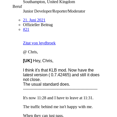
Southampton, United Kingdom
Beruf
Junior Developer/Reporter/Moderator
21. Juni 2021
Offizieller Beitrag
#21
Zitat von lgvdbroek
@ Chris,
[UK]
Hey, Chris,
I think it's that KLB mod. Now have the
latest version ( 0.7.42465) and still it does
not close.
The usual standard does.
---------------------------------------------------------
It's now 11:28 and I have to leave at 11:31.
The traffic behind me isn't happy with me.
When they can just pass.