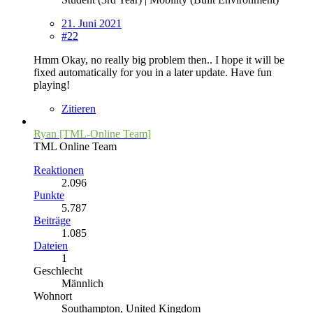
21. Juni 2021
#22
Hmm Okay, no really big problem then.. I hope it will be
fixed automatically for you in a later update. Have fun
playing!
Zitieren
Ryan [TML-Online Team]
TML Online Team
Reaktionen
2.096
Punkte
5.787
Beiträge
1.085
Dateien
1
Geschlecht
Männlich
Wohnort
Southampton, United Kingdom