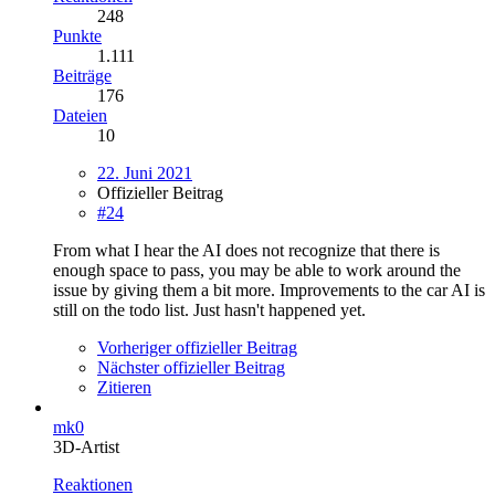
248
Punkte
1.111
Beiträge
176
Dateien
10
22. Juni 2021
Offizieller Beitrag
#24
From what I hear the AI does not recognize that there is
enough space to pass, you may be able to work around the
issue by giving them a bit more. Improvements to the car AI is
still on the todo list. Just hasn't happened yet.
Vorheriger offizieller Beitrag
Nächster offizieller Beitrag
Zitieren
mk0
3D-Artist
Reaktionen