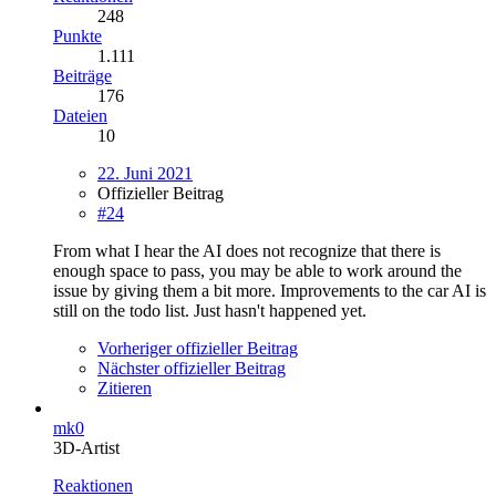
248
Punkte
1.111
Beiträge
176
Dateien
10
22. Juni 2021
Offizieller Beitrag
#24
From what I hear the AI does not recognize that there is
enough space to pass, you may be able to work around the
issue by giving them a bit more. Improvements to the car AI is
still on the todo list. Just hasn't happened yet.
Vorheriger offizieller Beitrag
Nächster offizieller Beitrag
Zitieren
mk0
3D-Artist
Reaktionen