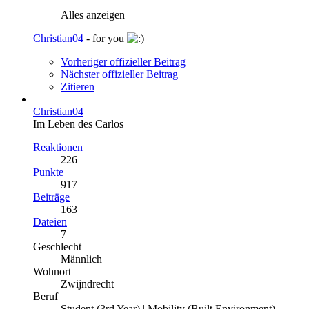
Alles anzeigen
Christian04
- for you
Vorheriger offizieller Beitrag
Nächster offizieller Beitrag
Zitieren
Christian04
Im Leben des Carlos
Reaktionen
226
Punkte
917
Beiträge
163
Dateien
7
Geschlecht
Männlich
Wohnort
Zwijndrecht
Beruf
Student (3rd Year) | Mobility (Built Environment)