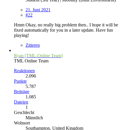
21. Juni 2021
#22
Hmm Okay, no really big problem then.. I hope it will be
fixed automatically for you in a later update. Have fun
playing!
Zitieren
Ryan [TML-Online Team]
TML Online Team
Reaktionen
2.096
Punkte
5.787
Beiträge
1.085
Dateien
1
Geschlecht
Männlich
Wohnort
Southampton, United Kingdom