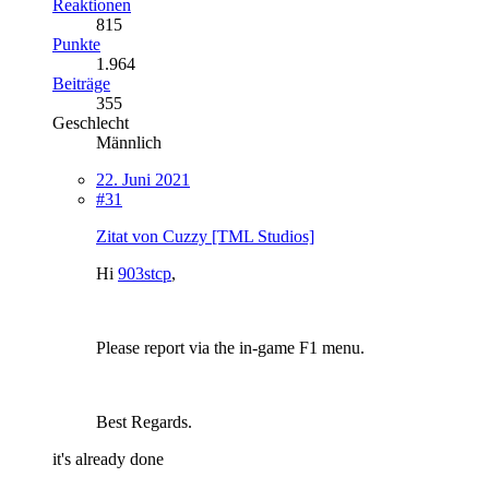
Reaktionen
815
Punkte
1.964
Beiträge
355
Geschlecht
Männlich
22. Juni 2021
#31
Zitat von Cuzzy [TML Studios]
Hi
903stcp
,
Please report via the in-game F1 menu.
Best Regards.
it's already done