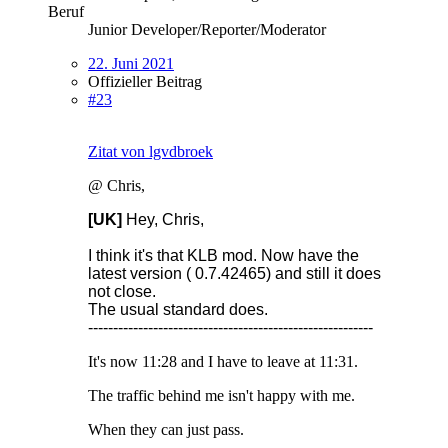
Beruf
Junior Developer/Reporter/Moderator
22. Juni 2021
Offizieller Beitrag
#23
Zitat von lgvdbroek
@ Chris,
[UK]
Hey, Chris,
I think it's that KLB mod. Now have the
latest version ( 0.7.42465) and still it does
not close.
The usual standard does.
---------------------------------------------------------
It's now 11:28 and I have to leave at 11:31.
The traffic behind me isn't happy with me.
When they can just pass.