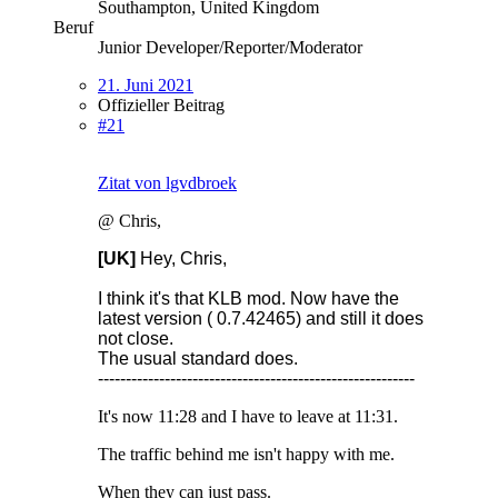
Southampton, United Kingdom
Beruf
Junior Developer/Reporter/Moderator
21. Juni 2021
Offizieller Beitrag
#21
Zitat von lgvdbroek
@ Chris,
[UK]
Hey, Chris,
I think it's that KLB mod. Now have the
latest version ( 0.7.42465) and still it does
not close.
The usual standard does.
---------------------------------------------------------
It's now 11:28 and I have to leave at 11:31.
The traffic behind me isn't happy with me.
When they can just pass.