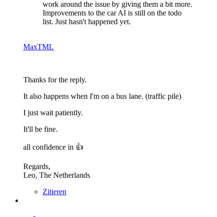
work around the issue by giving them a bit more.
Improvements to the car AI is still on the todo
list. Just hasn't happened yet.
MaxTML
Thanks for the reply.
It also happens when I'm on a bus lane. (traffic pile)
I just wait patiently.
It'll be fine.
all confidence in 👍
Regards,
Leo, The Netherlands
Zitieren