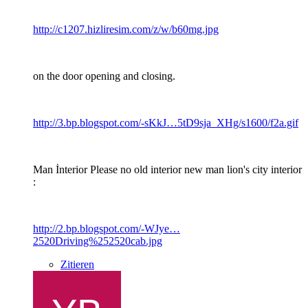
http://c1207.hizliresim.com/z/w/b60mg.jpg
on the door opening and closing.
http://3.bp.blogspot.com/-sKkJ…5tD9sja_XHg/s1600/f2a.gif
Man İnterior Please no old interior new man lion's city interior
:
http://2.bp.blogspot.com/-WJye…
2520Driving%252520cab.jpg
Zitieren