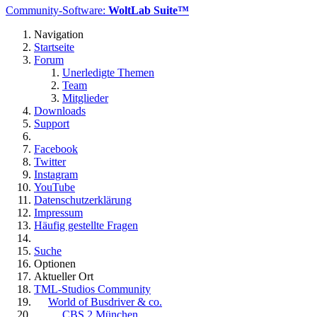
Community-Software:
WoltLab Suite™
Navigation
Startseite
Forum
Unerledigte Themen
Team
Mitglieder
Downloads
Support
Facebook
Twitter
Instagram
YouTube
Datenschutzerklärung
Impressum
Häufig gestellte Fragen
Suche
Optionen
Aktueller Ort
TML-Studios Community
World of Busdriver & co.
CBS 2 München