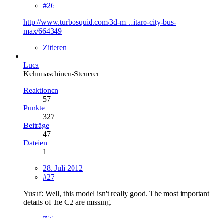
#26
http://www.turbosquid.com/3d-m…itaro-city-bus-
max/664349
Zitieren
Luca
Kehrmaschinen-Steuerer
Reaktionen
57
Punkte
327
Beiträge
47
Dateien
1
28. Juli 2012
#27
Yusuf: Well, this model isn't really good. The most important
details of the C2 are missing.