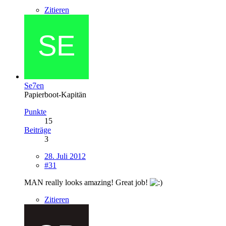
Zitieren
Se7en
Papierboot-Kapitän
Punkte
15
Beiträge
3
28. Juli 2012
#31
MAN really looks amazing! Great job!
Zitieren