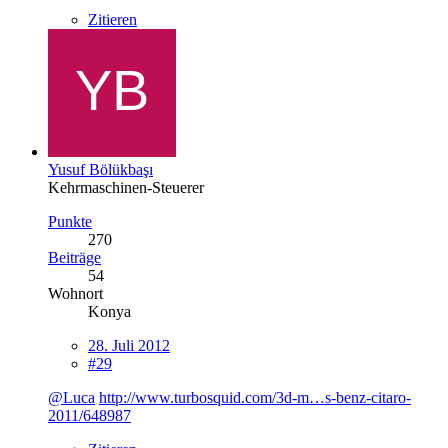
Zitieren
Yusuf Bölükbaşı
Kehrmaschinen-Steuerer
Punkte
270
Beiträge
54
Wohnort
Konya
28. Juli 2012
#29
@Luca
http://www.turbosquid.com/3d-m…s-benz-citaro-
2011/648987