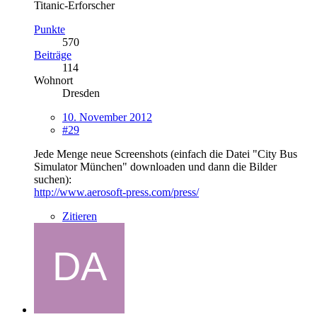
Titanic-Erforscher
Punkte
570
Beiträge
114
Wohnort
Dresden
10. November 2012
#29
Jede Menge neue Screenshots (einfach die Datei "City Bus
Simulator München" downloaden und dann die Bilder
suchen):
http://www.aerosoft-press.com/press/
Zitieren