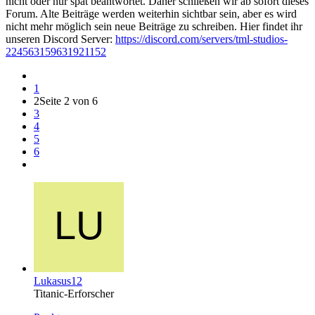
nicht oder nur spät beantwortet. Daher schließen wir ab sofort dieses
Forum. Alte Beiträge werden weiterhin sichtbar sein, aber es wird
nicht mehr möglich sein neue Beiträge zu schreiben. Hier findet ihr
unseren Discord Server:
https://discord.com/servers/tml-studios-
224563159631921152
1
2
Seite 2 von 6
3
4
5
6
Lukasus12
Titanic-Erforscher