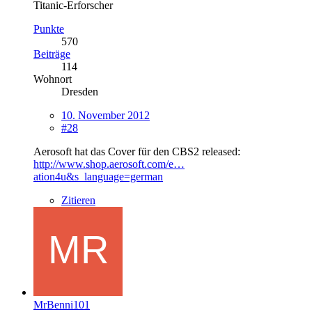
Titanic-Erforscher
Punkte
570
Beiträge
114
Wohnort
Dresden
10. November 2012
#28
Aerosoft hat das Cover für den CBS2 released:
http://www.shop.aerosoft.com/e…
ation4u&s_language=german
Zitieren
MrBenni101