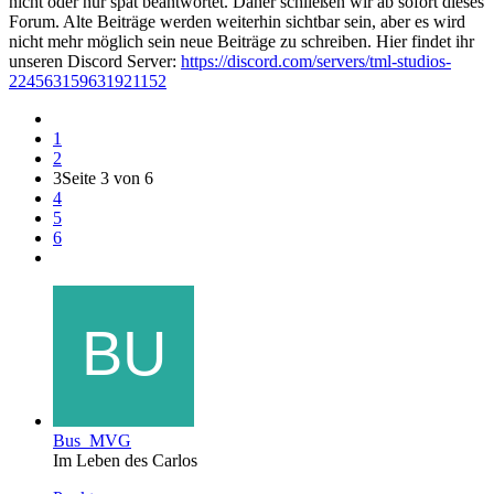
nicht oder nur spät beantwortet. Daher schließen wir ab sofort dieses
Forum. Alte Beiträge werden weiterhin sichtbar sein, aber es wird
nicht mehr möglich sein neue Beiträge zu schreiben. Hier findet ihr
unseren Discord Server:
https://discord.com/servers/tml-studios-
224563159631921152
1
2
3
Seite 3 von 6
4
5
6
Bus_MVG
Im Leben des Carlos