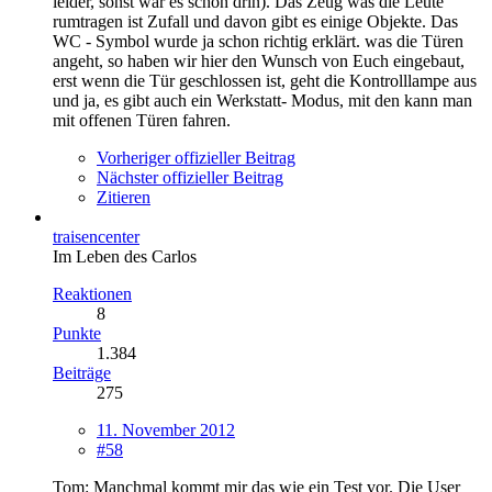
leider, sonst wär es schon drin). Das Zeug was die Leute
rumtragen ist Zufall und davon gibt es einige Objekte. Das
WC - Symbol wurde ja schon richtig erklärt. was die Türen
angeht, so haben wir hier den Wunsch von Euch eingebaut,
erst wenn die Tür geschlossen ist, geht die Kontrolllampe aus
und ja, es gibt auch ein Werkstatt- Modus, mit den kann man
mit offenen Türen fahren.
Vorheriger offizieller Beitrag
Nächster offizieller Beitrag
Zitieren
traisencenter
Im Leben des Carlos
Reaktionen
8
Punkte
1.384
Beiträge
275
11. November 2012
#58
Tom: Manchmal kommt mir das wie ein Test vor. Die User