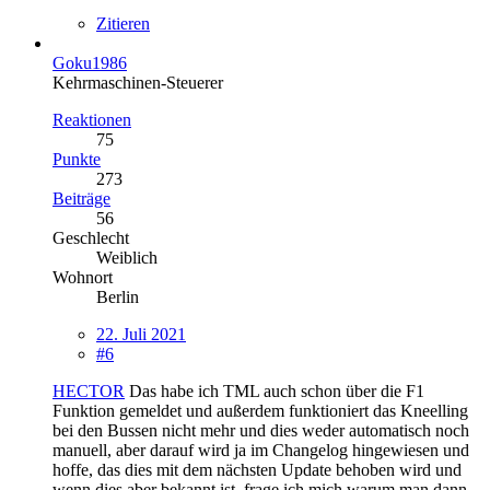
Zitieren
Goku1986
Kehrmaschinen-Steuerer
Reaktionen
75
Punkte
273
Beiträge
56
Geschlecht
Weiblich
Wohnort
Berlin
22. Juli 2021
#6
HECTOR
Das habe ich TML auch schon über die F1
Funktion gemeldet und außerdem funktioniert das Kneelling
bei den Bussen nicht mehr und dies weder automatisch noch
manuell, aber darauf wird ja im Changelog hingewiesen und
hoffe, das dies mit dem nächsten Update behoben wird und
wenn dies aber bekannt ist, frage ich mich warum man dann