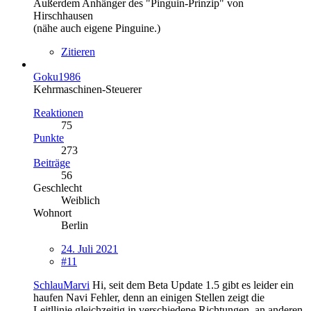
Außerdem Anhänger des "Pinguin-Prinzip" von
Hirschhausen
(nähe auch eigene Pinguine.)
Zitieren
Goku1986
Kehrmaschinen-Steuerer
Reaktionen
75
Punkte
273
Beiträge
56
Geschlecht
Weiblich
Wohnort
Berlin
24. Juli 2021
#11
SchlauMarvi
Hi, seit dem Beta Update 1.5 gibt es leider ein
haufen Navi Fehler, denn an einigen Stellen zeigt die
Leitllinie gleichzeitig in verschiedene Richtungen, an anderen