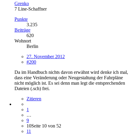
Grenko
7 Line-Schaffner
Punkte
3.235
Beiträge
620
Wohnort
Berlin
27. November 2012
#200
Da im Handbuch nichts davon erwähnt wird denke ich mal,
dass eine Veränderung oder Neugestaltung der Fahrpläne
nicht möglich ist. Es sei denn man legt die entsprechenden
Dateien (.sch) frei.
Zitieren
1
…
9
10
Seite 10 von 52
11