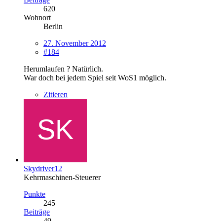
620
Wohnort
Berlin
27. November 2012
#184
Herumlaufen ? Natürlich.
War doch bei jedem Spiel seit WoS1 möglich.
Zitieren
Skydriver12
Kehrmaschinen-Steuerer
Punkte
245
Beiträge
49