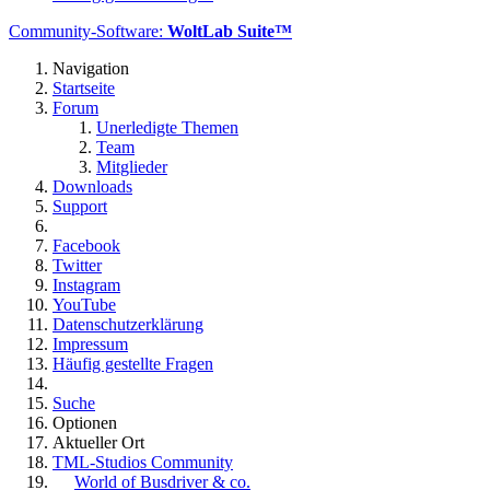
Community-Software:
WoltLab Suite™
Navigation
Startseite
Forum
Unerledigte Themen
Team
Mitglieder
Downloads
Support
Facebook
Twitter
Instagram
YouTube
Datenschutzerklärung
Impressum
Häufig gestellte Fragen
Suche
Optionen
Aktueller Ort
TML-Studios Community
World of Busdriver & co.