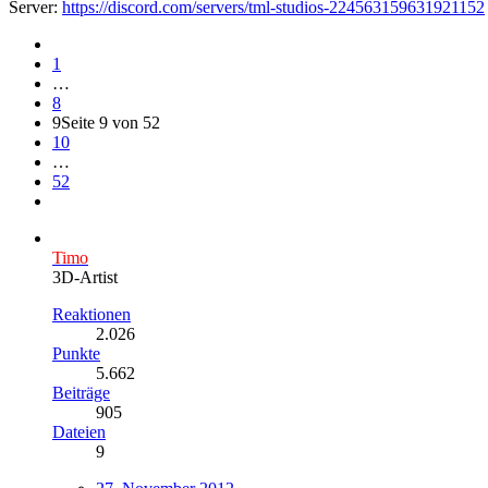
Server:
https://discord.com/servers/tml-studios-224563159631921152
1
…
8
9
Seite 9 von 52
10
…
52
Timo
3D-Artist
Reaktionen
2.026
Punkte
5.662
Beiträge
905
Dateien
9