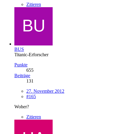
Zitieren
BUS
Titanic-Erforscher
Punkte
655
Beiträge
131
27. November 2012
#165
Woher?
Zitieren