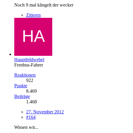
Noch 9 mal klingelt der wecker
Zitieren
Hauptfeldwebel
Fernbus-Fahrer
Reaktionen
922
Punkte
8.469
Beiträge
1.468
27. November 2012
#164
Wissen wir...