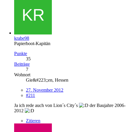
krabe98
Papierboot-Kapitän
Punkte
35
Beiträge
7
Wohnort
Gie&#223;;en, Hessen
27. November 2012
#211
Ja ich rede auch von Lion´s City´s
der Baujahre 2006-
2012
Zitieren