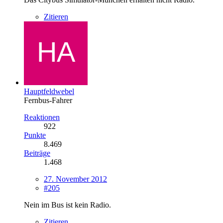
Zitieren
Hauptfeldwebel
Fernbus-Fahrer
Reaktionen
922
Punkte
8.469
Beiträge
1.468
27. November 2012
#205
Nein im Bus ist kein Radio.
Zitieren