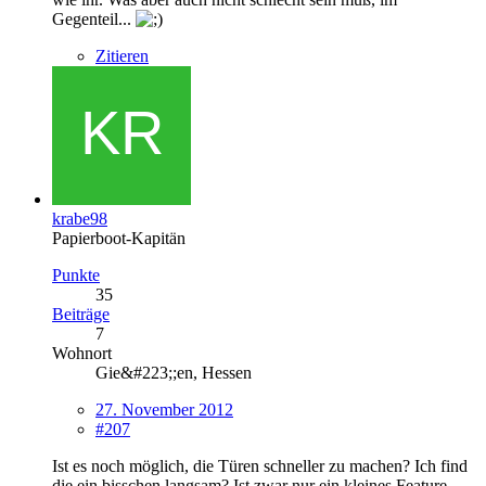
Gegenteil...
Zitieren
krabe98
Papierboot-Kapitän
Punkte
35
Beiträge
7
Wohnort
Gie&#223;;en, Hessen
27. November 2012
#207
Ist es noch möglich, die Türen schneller zu machen? Ich find
die ein bisschen langsam? Ist zwar nur ein kleines Feature