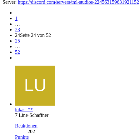
Server:
https://discord.com/servers/tml-studios-224563159631921152
1
…
23
24
Seite 24 von 52
25
…
52
lukas_**
7 Line-Schaffner
Reaktionen
202
Punkte