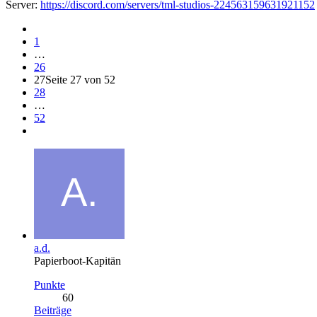
Server:
https://discord.com/servers/tml-studios-224563159631921152
1
…
26
27
Seite 27 von 52
28
…
52
a.d.
Papierboot-Kapitän
Punkte
60
Beiträge