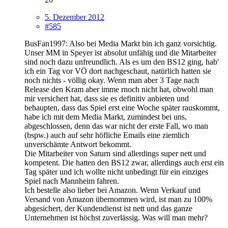
5. Dezember 2012
#585
BusFan1997: Also bei Media Markt bin ich ganz vorsichtig.
Unser MM in Speyer ist absolut unfähig und die Mitarbeiter
sind noch dazu unfreundlich. Als es um den BS12 ging, hab'
ich ein Tag vor VÖ dort nachgeschaut, natürlich hatten sie
noch nichts - völlig okay. Wenn man aber 3 Tage nach
Release den Kram aber imme rnoch nicht hat, obwohl man
mir versichert hat, dass sie es definitiv anbieten und
behaupten, dass das Spiel erst eine Woche später rauskommt,
habe ich mit dem Media Markt, zumindest bei uns,
abgeschlossen, denn das war nicht der erste Fall, wo man
(bspw.) auch auf sehr höfliche Emails eine ziemlich
unverschämte Antwort bekommt.
Die Mitarbeiter von Saturn sind allerdings super nett und
kompetent. Die hatten den BS12 zwar, allerdings auch erst ein
Tag später und ich wollte nicht unbedingt für ein einziges
Spiel nach Mannheim fahren.
Ich bestelle also lieber bei Amazon. Wenn Verkauf und
Versand von Amazon übernommen wird, ist man zu 100%
abgesichert, der Kundendienst ist nett und das ganze
Unternehmen ist höchst zuverlässig. Was will man mehr?