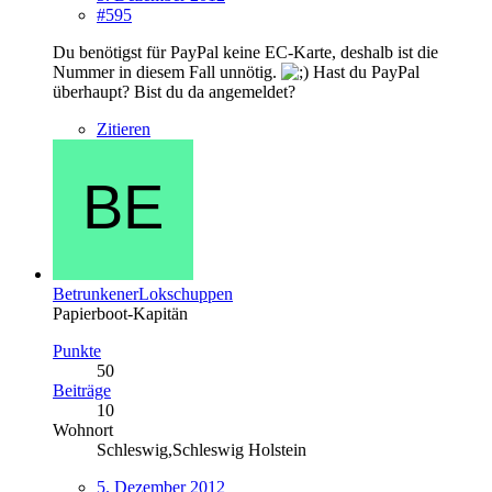
#595
Du benötigst für PayPal keine EC-Karte, deshalb ist die
Nummer in diesem Fall unnötig.
Hast du PayPal
überhaupt? Bist du da angemeldet?
Zitieren
BetrunkenerLokschuppen
Papierboot-Kapitän
Punkte
50
Beiträge
10
Wohnort
Schleswig,Schleswig Holstein
5. Dezember 2012