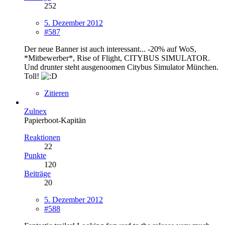
252
5. Dezember 2012
#587
Der neue Banner ist auch interessant... -20% auf WoS,
*Mitbewerber*, Rise of Flight, CITYBUS SIMULATOR.
Und drunter steht ausgenoomen Citybus Simulator München.
Toll!
Zitieren
Zulnex
Papierboot-Kapitän
Reaktionen
22
Punkte
120
Beiträge
20
5. Dezember 2012
#588