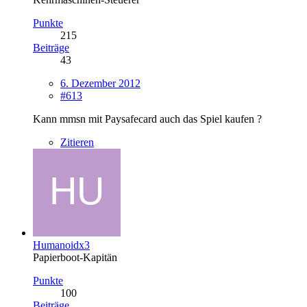
Punkte
215
Beiträge
43
6. Dezember 2012
#613
Kann mmsn mit Paysafecard auch das Spiel kaufen ?
Zitieren
Humanoidx3
Papierboot-Kapitän
Punkte
100
Beiträge