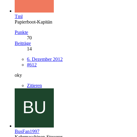
Tml
Papierboot-Kapitän
Punkte
70
Beiträge
14
6. Dezember 2012
#612
oky
Zitieren
BusFan1997
Kehrmaschinen-Steuerer