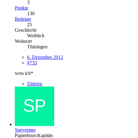
3
Punkte
130
Beiträge
25
Geschlecht
Weiblich
Wohnort
Thüringen
6. Dezember 2012
#733
weis ich*
Zitieren
Speyermer
Papierboot-Kapitän