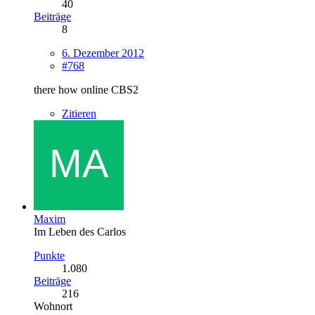
40
Beiträge
8
6. Dezember 2012
#768
there how online CBS2
Zitieren
Maxim
Im Leben des Carlos
Punkte
1.080
Beiträge
216
Wohnort