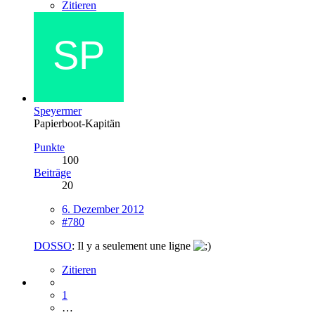
Zitieren
Speyermer
Papierboot-Kapitän
Punkte
100
Beiträge
20
6. Dezember 2012
#780
DOSSO
: Il y a seulement une ligne
Zitieren
1
…