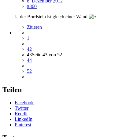
8. Dezember 2012
#860
Ja der Bordstein ist gleich einer Wand
Zitieren
1
…
42
43
Seite 43 von 52
44
…
52
Teilen
Facebook
Twitter
Reddit
LinkedIn
Pinterest