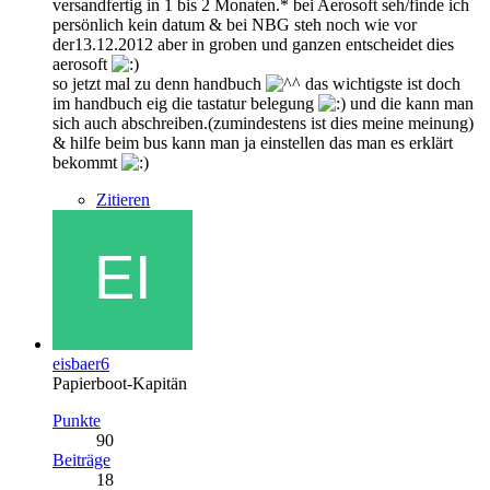
versandfertig in 1 bis 2 Monaten.* bei Aerosoft seh/finde ich
persönlich kein datum & bei NBG steh noch wie vor
der13.12.2012 aber in groben und ganzen entscheidet dies
aerosoft
so jetzt mal zu denn handbuch
das wichtigste ist doch
im handbuch eig die tastatur belegung
und die kann man
sich auch abschreiben.(zumindestens ist dies meine meinung)
& hilfe beim bus kann man ja einstellen das man es erklärt
bekommt
Zitieren
eisbaer6
Papierboot-Kapitän
Punkte
90
Beiträge
18