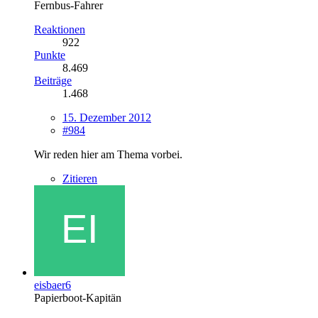
Fernbus-Fahrer
Reaktionen
922
Punkte
8.469
Beiträge
1.468
15. Dezember 2012
#984
Wir reden hier am Thema vorbei.
Zitieren
eisbaer6
Papierboot-Kapitän