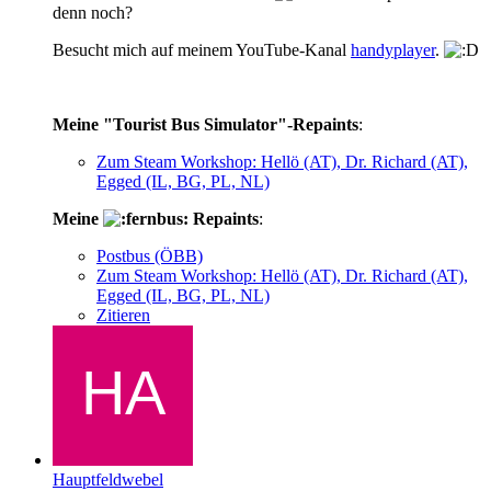
denn noch?
Besucht mich auf meinem YouTube-Kanal
handyplayer
.
Meine "Tourist Bus Simulator"-Repaints
:
Zum Steam Workshop: Hellö (AT), Dr. Richard (AT),
Egged (IL, BG, PL, NL)
Meine
Repaints
:
Postbus (ÖBB)
Zum Steam Workshop: Hellö (AT), Dr. Richard (AT),
Egged (IL, BG, PL, NL)
Zitieren
Hauptfeldwebel