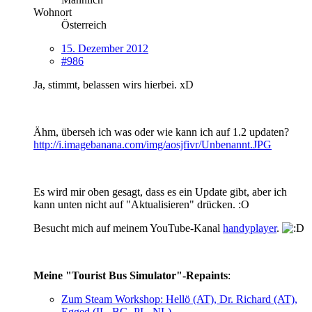
Wohnort
Österreich
15. Dezember 2012
#986
Ja, stimmt, belassen wirs hierbei. xD
Ähm, überseh ich was oder wie kann ich auf 1.2 updaten?
http://i.imagebanana.com/img/aosjfivr/Unbenannt.JPG
Es wird mir oben gesagt, dass es ein Update gibt, aber ich
kann unten nicht auf "Aktualisieren" drücken. :O
Besucht mich auf meinem YouTube-Kanal
handyplayer
.
Meine "Tourist Bus Simulator"-Repaints
:
Zum Steam Workshop: Hellö (AT), Dr. Richard (AT),
Egged (IL, BG, PL, NL)