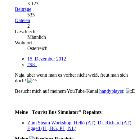
3.123
Beiträge
535
Dateien
2
Geschlecht
Männlich
Wohnort
Österreich
15. Dezember 2012
#981
Naja, aber wenn man es vorher nicht weiß, freut man sich
doch!
Besucht mich auf meinem YouTube-Kanal
handyplayer
.
Meine "Tourist Bus Simulator"-Repaints
:
Zum Steam Workshop: Hellö (AT), Dr. Richard (AT),
Egged (IL, BG, PL, NL)
Meine
Repaints
: