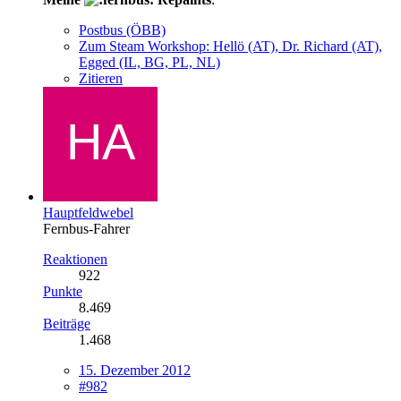
Postbus (ÖBB)
Zum Steam Workshop: Hellö (AT), Dr. Richard (AT),
Egged (IL, BG, PL, NL)
Zitieren
Hauptfeldwebel
Fernbus-Fahrer
Reaktionen
922
Punkte
8.469
Beiträge
1.468
15. Dezember 2012
#982