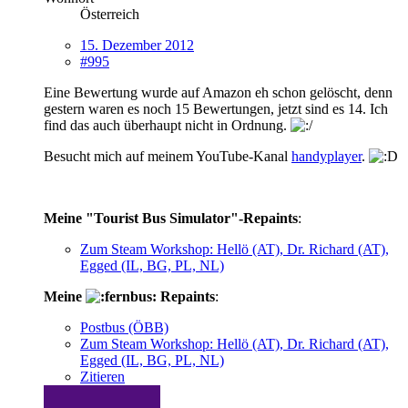
Österreich
15. Dezember 2012
#995
Eine Bewertung wurde auf Amazon eh schon gelöscht, denn
gestern waren es noch 15 Bewertungen, jetzt sind es 14. Ich
find das auch überhaupt nicht in Ordnung.
Besucht mich auf meinem YouTube-Kanal
handyplayer
.
Meine "Tourist Bus Simulator"-Repaints
:
Zum Steam Workshop: Hellö (AT), Dr. Richard (AT),
Egged (IL, BG, PL, NL)
Meine
Repaints
:
Postbus (ÖBB)
Zum Steam Workshop: Hellö (AT), Dr. Richard (AT),
Egged (IL, BG, PL, NL)
Zitieren