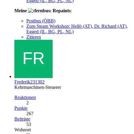
Egged (IL, BG, PL, NL)
Meine
Repaints
:
Postbus (ÖBB)
Zum Steam Workshop: Hellö (AT), Dr. Richard (AT),
Egged (IL, BG, PL, NL)
Zitieren
Frederik231302
Kehrmaschinen-Steuerer
Reaktionen
2
Punkte
267
Beiträge
53
Wohnort