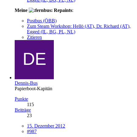
Meine
Repaints
:
Postbus (ÖBB)
Zum Steam Workshop: Hellö (AT), Dr. Richard (AT),
Egged (IL, BG, PL, NL)
Zitieren
Dennis-Bus
Papierboot-Kapitän
Punkte
115
Beiträge
23
15. Dezember 2012
#987