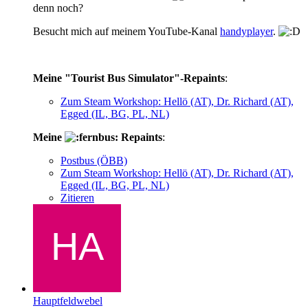
denn noch?
Besucht mich auf meinem YouTube-Kanal
handyplayer
.
Meine "Tourist Bus Simulator"-Repaints
:
Zum Steam Workshop: Hellö (AT), Dr. Richard (AT),
Egged (IL, BG, PL, NL)
Meine
Repaints
:
Postbus (ÖBB)
Zum Steam Workshop: Hellö (AT), Dr. Richard (AT),
Egged (IL, BG, PL, NL)
Zitieren
Hauptfeldwebel