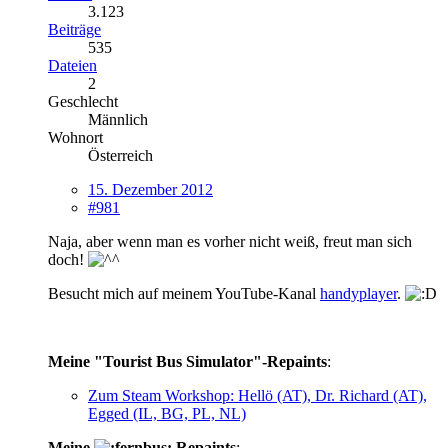
3.123
Beiträge
535
Dateien
2
Geschlecht
Männlich
Wohnort
Österreich
15. Dezember 2012
#981
Naja, aber wenn man es vorher nicht weiß, freut man sich
doch!
Besucht mich auf meinem YouTube-Kanal
handyplayer
.
Meine "Tourist Bus Simulator"-Repaints
:
Zum Steam Workshop: Hellö (AT), Dr. Richard (AT),
Egged (IL, BG, PL, NL)
Meine
Repaints
: