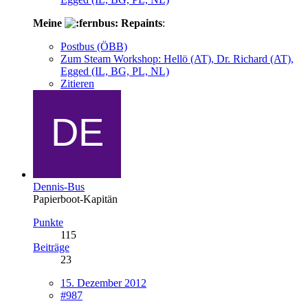
Meine
Repaints
:
Postbus (ÖBB)
Zum Steam Workshop: Hellö (AT), Dr. Richard (AT),
Egged (IL, BG, PL, NL)
Zitieren
Dennis-Bus
Papierboot-Kapitän
Punkte
115
Beiträge
23
15. Dezember 2012
#987