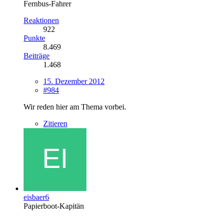
Fernbus-Fahrer
Reaktionen
922
Punkte
8.469
Beiträge
1.468
15. Dezember 2012
#984
Wir reden hier am Thema vorbei.
Zitieren
eisbaer6
Papierboot-Kapitän