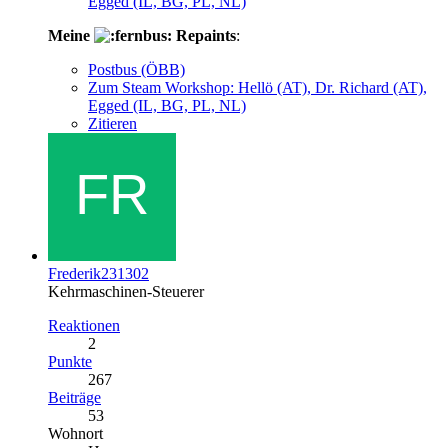
Egged (IL, BG, PL, NL)
Meine
Repaints
:
Postbus (ÖBB)
Zum Steam Workshop: Hellö (AT), Dr. Richard (AT),
Egged (IL, BG, PL, NL)
Zitieren
Frederik231302
Kehrmaschinen-Steuerer
Reaktionen
2
Punkte
267
Beiträge
53
Wohnort