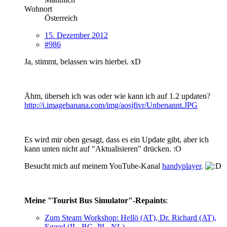
Wohnort
Österreich
15. Dezember 2012
#986
Ja, stimmt, belassen wirs hierbei. xD
Ähm, überseh ich was oder wie kann ich auf 1.2 updaten?
http://i.imagebanana.com/img/aosjfivr/Unbenannt.JPG
Es wird mir oben gesagt, dass es ein Update gibt, aber ich
kann unten nicht auf "Aktualisieren" drücken. :O
Besucht mich auf meinem YouTube-Kanal
handyplayer
.
Meine "Tourist Bus Simulator"-Repaints
:
Zum Steam Workshop: Hellö (AT), Dr. Richard (AT),
Egged (IL, BG, PL, NL)