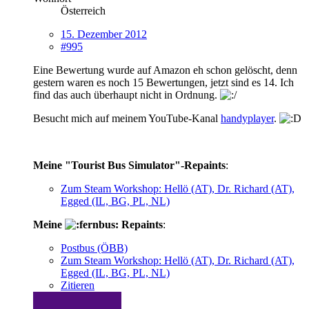
Österreich
15. Dezember 2012
#995
Eine Bewertung wurde auf Amazon eh schon gelöscht, denn
gestern waren es noch 15 Bewertungen, jetzt sind es 14. Ich
find das auch überhaupt nicht in Ordnung.
Besucht mich auf meinem YouTube-Kanal
handyplayer
.
Meine "Tourist Bus Simulator"-Repaints
:
Zum Steam Workshop: Hellö (AT), Dr. Richard (AT),
Egged (IL, BG, PL, NL)
Meine
Repaints
:
Postbus (ÖBB)
Zum Steam Workshop: Hellö (AT), Dr. Richard (AT),
Egged (IL, BG, PL, NL)
Zitieren