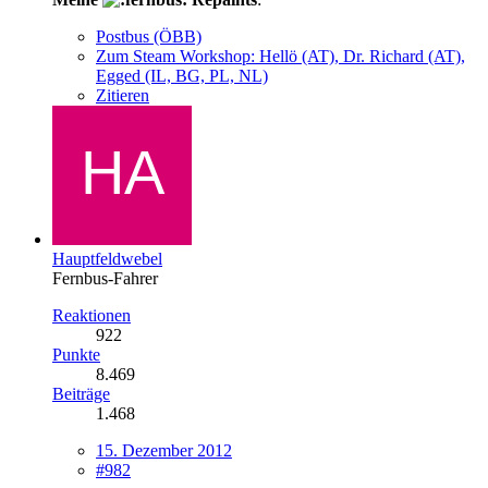
Postbus (ÖBB)
Zum Steam Workshop: Hellö (AT), Dr. Richard (AT),
Egged (IL, BG, PL, NL)
Zitieren
Hauptfeldwebel
Fernbus-Fahrer
Reaktionen
922
Punkte
8.469
Beiträge
1.468
15. Dezember 2012
#982