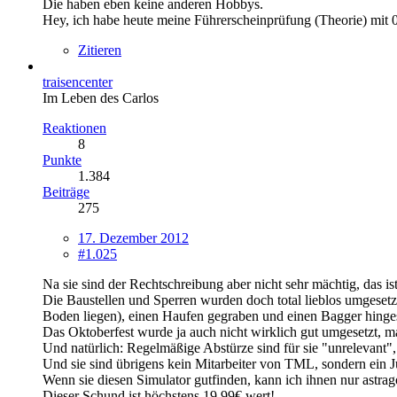
Die haben eben keine anderen Hobbys.
Hey, ich habe heute meine Führerscheinprüfung (Theorie) mit 0
Zitieren
traisencenter
Im Leben des Carlos
Reaktionen
8
Punkte
1.384
Beiträge
275
17. Dezember 2012
#1.025
Na sie sind der Rechtschreibung aber nicht sehr mächtig, das ist
Die Baustellen und Sperren wurden doch total lieblos umgesetz
Boden liegen), einen Haufen gegraben und einen Bagger hinges
Das Oktoberfest wurde ja auch nicht wirklich gut umgesetzt, m
Und natürlich: Regelmäßige Abstürze sind für sie "unrelevant", 
Und sie sind übrigens kein Mitarbeiter von TML, sondern ein 
Wenn sie diesen Simulator gutfinden, kann ich ihnen nur astra
Dieser Schund ist höchstens 19,99€ wert!