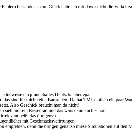
 Fehlern bestanden - zum Glück hatte ich mir davor nicht die Verkehr
 ja teilweise ein grauenhaftes Deutsch...aber egal.
t, das sind für mich keine Baustellen! Da hat TML einfach ein paar Wa
etzt. Also Geschick braucht man da nicht!
an sieht nur ein Riesenrad und das wars dann auch schon.
irrelevant heißt das übrigens:)
Jugendlicher mit Geschmacksverirrungen.
gon empfehlen, denn die bringen genauso miese Simulationen auf den M