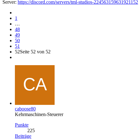
Server:
https://discord.com/servers/tml-studios-224563159631921152
1
…
48
49
50
51
52
Seite 52 von 52
caboose80
Kehrmaschinen-Steuerer
Punkte
225
Beiträge