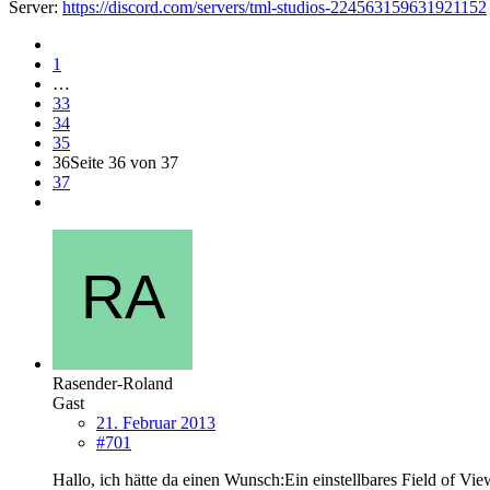
Server:
https://discord.com/servers/tml-studios-224563159631921152
1
…
33
34
35
36
Seite 36 von 37
37
Rasender-Roland
Gast
21. Februar 2013
#701
Hallo, ich hätte da einen Wunsch:Ein einstellbares Field of 