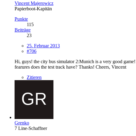
Vincent Majerowicz
Papierboot-Kapitän
Punkte
115
Beiträge
23
25. Februar 2013
#706
Hi, guys! the city bus simulator 2:Munich is a very good game!! 
fearures does the test track have? Thanks! Cheers, Vincent
Zitieren
Grenko
7 Line-Schaffner