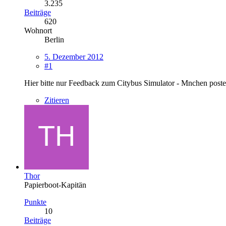
3.235
Beiträge
620
Wohnort
Berlin
5. Dezember 2012
#1
Hier bitte nur Feedback zum Citybus Simulator - Mnchen poste
Zitieren
Thor
Papierboot-Kapitän
Punkte
10
Beiträge