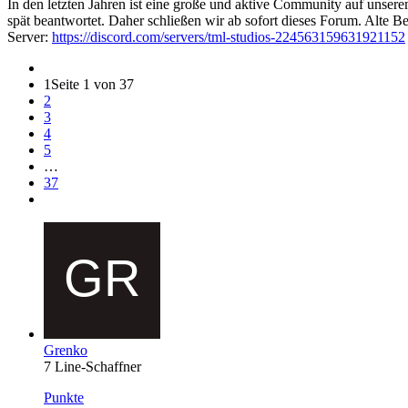
In den letzten Jahren ist eine große und aktive Community auf unser
spät beantwortet. Daher schließen wir ab sofort dieses Forum. Alte Be
Server:
https://discord.com/servers/tml-studios-224563159631921152
1
Seite 1 von 37
2
3
4
5
…
37
Grenko
7 Line-Schaffner
Punkte