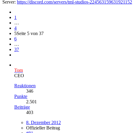
Server:
https://discord.com/servers/tml-studios-224563159631921152
1
…
4
5
Seite 5 von 37
6
…
37
Tom
CEO
Reaktionen
346
Punkte
2.501
Beiträge
403
8. Dezember 2012
Offizieller Beitrag