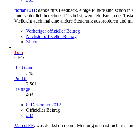
#81
florian1011
: danke fürs Feedback. einige Punkte sind schon in
unterschiedlich berechnet. Das heißt, wenn ein Bus in der Tasta
Vielleicht auch mal eine andere Steuerung ausprobieren und mir 
Vorheriger offizieller Beitrag
Nächster offizieller Beitrag
Zitieren
Tom
CEO
Reaktionen
346
Punkte
2.501
Beiträge
403
8. Dezember 2012
Offizieller Beitrag
#82
MarcusEF
: was denkst du deiner Meinung nach ist nicht real 