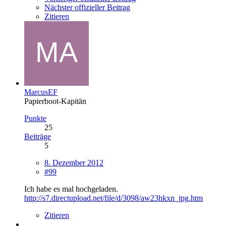
Nächster offizieller Beitrag
Zitieren
MarcusEF
Papierboot-Kapitän
Punkte
25
Beiträge
5
8. Dezember 2012
#99
Ich habe es mal hochgeladen.
http://s7.directupload.net/file/d/3098/aw23hkxn_jpg.htm
Zitieren