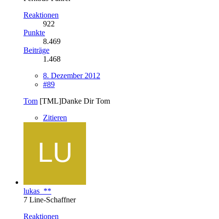
Reaktionen
922
Punkte
8.469
Beiträge
1.468
8. Dezember 2012
#89
Tom
[TML]Danke Dir Tom
Zitieren
lukas_**
7 Line-Schaffner
Reaktionen