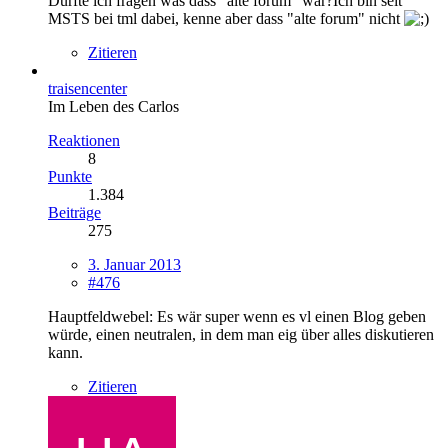
Dürfte ich fragen was dass "alte forum" war?Ich bin seit
MSTS bei tml dabei, kenne aber dass "alte forum" nicht
Zitieren
traisencenter
Im Leben des Carlos
Reaktionen
8
Punkte
1.384
Beiträge
275
3. Januar 2013
#476
Hauptfeldwebel: Es wär super wenn es vl einen Blog geben
würde, einen neutralen, in dem man eig über alles diskutieren
kann.
Zitieren