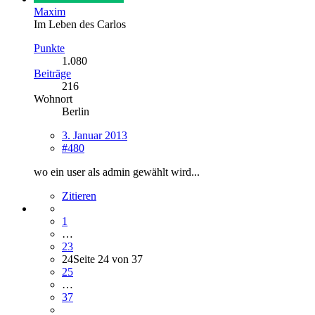
Maxim
Im Leben des Carlos
Punkte
1.080
Beiträge
216
Wohnort
Berlin
3. Januar 2013
#480
wo ein user als admin gewählt wird...
Zitieren
1
…
23
24
Seite 24 von 37
25
…
37