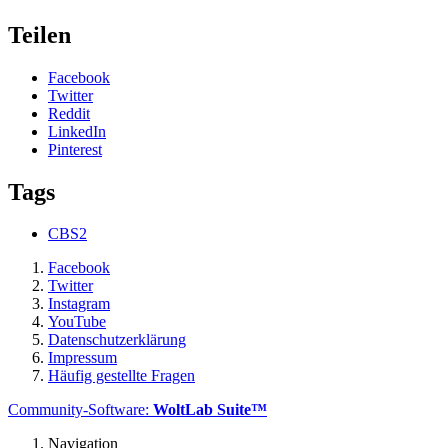
Teilen
Facebook
Twitter
Reddit
LinkedIn
Pinterest
Tags
CBS2
Facebook
Twitter
Instagram
YouTube
Datenschutzerklärung
Impressum
Häufig gestellte Fragen
Community-Software:
WoltLab Suite™
Navigation