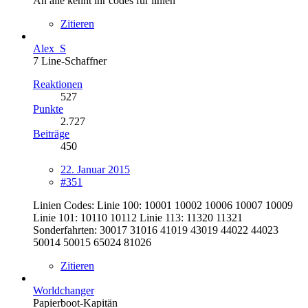
An alle kennt ihr codes für linien
Zitieren
Alex_S
7 Line-Schaffner
Reaktionen
527
Punkte
2.727
Beiträge
450
22. Januar 2015
#351
Linien Codes: Linie 100: 10001 10002 10006 10007 10009
Linie 101: 10110 10112 Linie 113: 11320 11321
Sonderfahrten: 30017 31016 41019 43019 44022 44023
50014 50015 65024 81026
Zitieren
Worldchanger
Papierboot-Kapitän