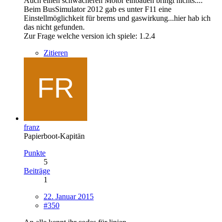
Auch einen schwächeren Motor einbauen bringt nichts....
Beim BusSimulator 2012 gab es unter F11 eine
Einstellmöglichkeit für brems und gaswirkung...hier hab ich
das nicht gefunden.
Zur Frage welche version ich spiele: 1.2.4
Zitieren
franz
Papierboot-Kapitän
Punkte
5
Beiträge
1
22. Januar 2015
#350