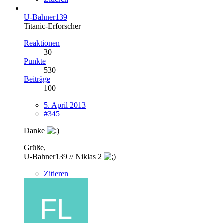
U-Bahner139
Titanic-Erforscher
Reaktionen
30
Punkte
530
Beiträge
100
5. April 2013
#345
Danke
Grüße,
U-Bahner139 // Niklas 2
Zitieren