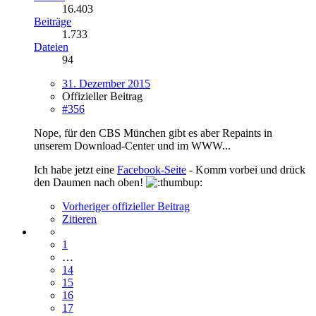
16.403
Beiträge
1.733
Dateien
94
31. Dezember 2015
Offizieller Beitrag
#356
Nope, für den CBS München gibt es aber Repaints in
unserem Download-Center und im WWW...
Ich habe jetzt eine
Facebook-Seite
- Komm vorbei und drück
den Daumen nach oben!
Vorheriger offizieller Beitrag
Zitieren
1
…
14
15
16
17