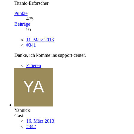
Titanic-Erforscher
Punkte
475
Beiträge
95
11. März 2013
#341
Danke, ich komme ins support-center.
Zitieren
Yannick
Gast
16. März 2013
#342