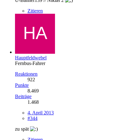
U-Bahner139 // Niklas 2
Zitieren
Hauptfeldwebel
Fernbus-Fahrer
Reaktionen
922
Punkte
8.469
Beiträge
1.468
4. April 2013
#344
zu spät
Zitieren