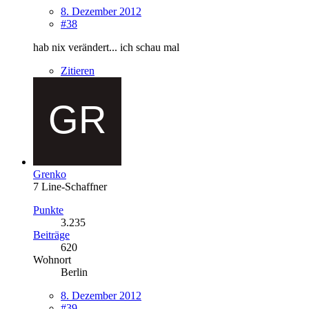
8. Dezember 2012
#38
hab nix verändert... ich schau mal
Zitieren
Grenko
7 Line-Schaffner
Punkte
3.235
Beiträge
620
Wohnort
Berlin
8. Dezember 2012
#39