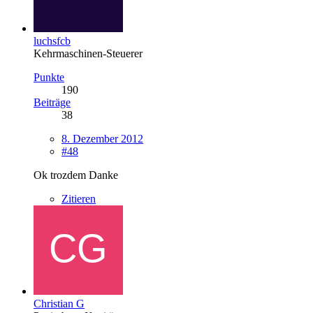
luchsfcb
Kehrmaschinen-Steuerer
Punkte
190
Beiträge
38
8. Dezember 2012
#48
Ok trozdem Danke
Zitieren
Christian G