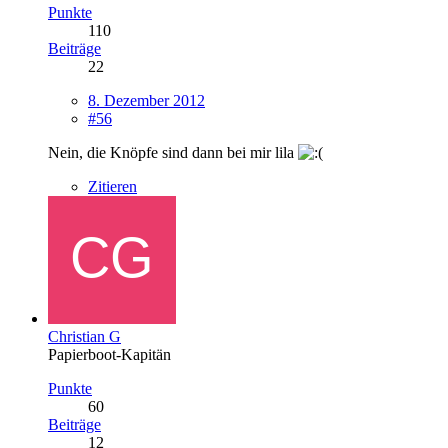
Punkte
110
Beiträge
22
8. Dezember 2012
#56
Nein, die Knöpfe sind dann bei mir lila
Zitieren
Christian G
Papierboot-Kapitän
Punkte
60
Beiträge
12