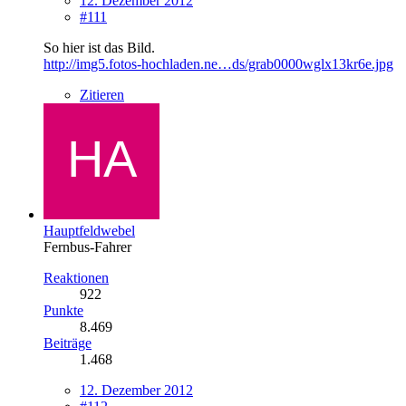
12. Dezember 2012
#111
So hier ist das Bild.
http://img5.fotos-hochladen.ne…ds/grab0000wglx13kr6e.jpg
Zitieren
Hauptfeldwebel
Fernbus-Fahrer
Reaktionen
922
Punkte
8.469
Beiträge
1.468
12. Dezember 2012