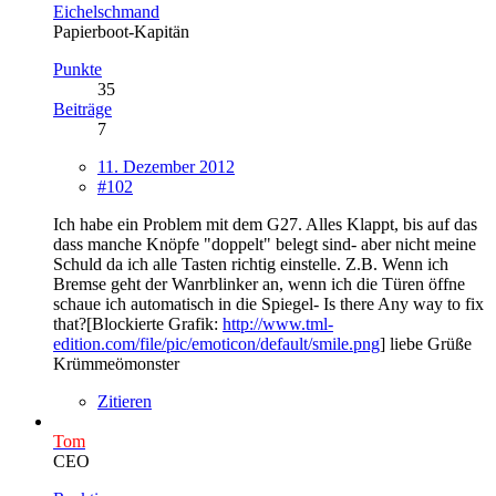
Eichelschmand
Papierboot-Kapitän
Punkte
35
Beiträge
7
11. Dezember 2012
#102
Ich habe ein Problem mit dem G27. Alles Klappt, bis auf das
dass manche Knöpfe "doppelt" belegt sind- aber nicht meine
Schuld da ich alle Tasten richtig einstelle. Z.B. Wenn ich
Bremse geht der Wanrblinker an, wenn ich die Türen öffne
schaue ich automatisch in die Spiegel- Is there Any way to fix
that?[Blockierte Grafik:
http://www.tml-
edition.com/file/pic/emoticon/default/smile.png
] liebe Grüße
Krümmeömonster
Zitieren
Tom
CEO