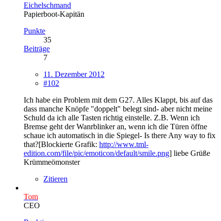
Eichelschmand
Papierboot-Kapitän
Punkte
35
Beiträge
7
11. Dezember 2012
#102
Ich habe ein Problem mit dem G27. Alles Klappt, bis auf das
dass manche Knöpfe "doppelt" belegt sind- aber nicht meine
Schuld da ich alle Tasten richtig einstelle. Z.B. Wenn ich
Bremse geht der Wanrblinker an, wenn ich die Türen öffne
schaue ich automatisch in die Spiegel- Is there Any way to fix
that?[Blockierte Grafik:
http://www.tml-
edition.com/file/pic/emoticon/default/smile.png
] liebe Grüße
Krümmeömonster
Zitieren
Tom
CEO