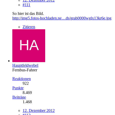
12. Dezember 2012
#111
So hier ist das Bild.
http://img5.fotos-hochladen.ne…ds/grab0000wglx13kr6e.jpg
Zitieren
Hauptfeldwebel
Fernbus-Fahrer
Reaktionen
922
Punkte
8.469
Beiträge
1.468
12. Dezember 2012