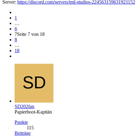
Server:
https://discord.com/servers/tml-studios-224563159631921152
1
…
6
7
Seite 7 von 18
8
…
18
SD202fan
Papierboot-Kapitän
Punkte
115
Beiträge