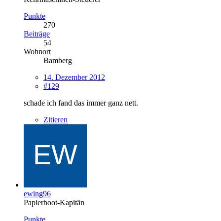
Punkte
270
Beiträge
54
Wohnort
Bamberg
14. Dezember 2012
#129
schade ich fand das immer ganz nett.
Zitieren
ewing96
Papierboot-Kapitän
Punkte